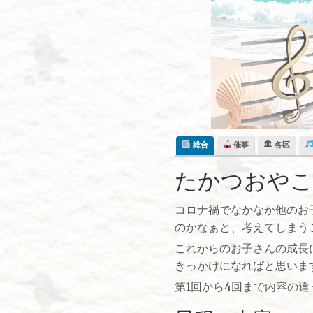
Skip
to
content
総合
催事
🏛 各区
たかつおやこ
コロナ禍でなかなか他のお
のかなぁと、考えてしまう
これからのお子さんの成長
きっかけになればと思いま
第1回から4回まで内容の