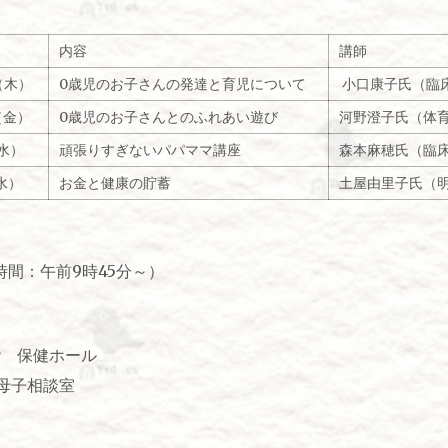
内容
講師
（木）
0歳児のお子さんの発達と育児について
小口康子氏（臨
（金）
0歳児のお子さんとのふれあい遊び
河野澄子氏（体
水）
頑張りすぎないパパママ講座
森本麻穂氏（臨
（水）
お金と健康の貯蓄
土屋由里子氏（
時間：午前9時45分～）
階 保健ホール
母子相談室