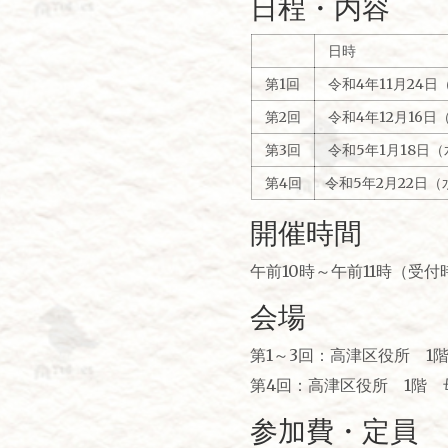
日程・内容
日時
第1回
令和4年11月24日
第2回
令和4年12月16日
第3回
令和5年1月18日（
第4回
令和5年2月22日
開催時間
午前10時～午前11時（受付
会場
第1～3回：高津区役所 1
第4回：高津区役所 1階 
参加費・定員