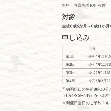
無料・各回先着10組程度
対象
生後0歳6か月～0歳11か
申し込み
日時
第1回
令和4年11月
第2回
令和4年12月
第3回
令和5年1月1
第4回
令和5年2月2
予約開始日の午前8時30分
（044-861-3315）か
※開催日当日のご予約・キャン