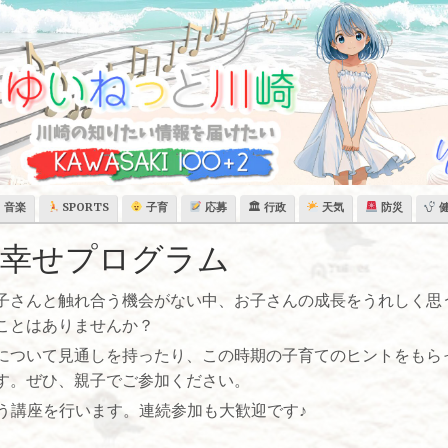
音楽
SPORTS
子育
応募
🏛 行政
天気
防災
幸せプログラム
子さんと触れ合う機会がない中、お子さんの成長をうれしく思
ことはありませんか？
について見通しを持ったり、この時期の子育てのヒントをもら
す。ぜひ、親子でご参加ください。
違う講座を行います。連続参加も大歓迎です♪