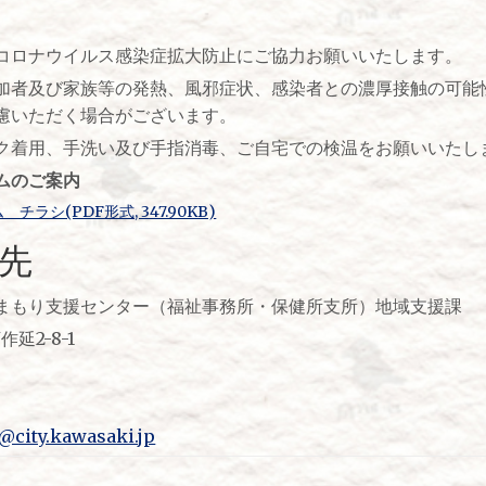
コロナウイルス感染症拡大防止にご協力お願いいたします。
加者及び家族等の発熱、風邪症状、感染者との濃厚接触の可能
慮いただく場合がございます。
ク着用、手洗い及び手指消毒、ご自宅での検温をお願いいたし
ムのご案内
シ(PDF形式, 347.90KB)
先
まもり支援センター（福祉事務所・保健所支所）地域支援課
作延2-8-1
@city.kawasaki.jp