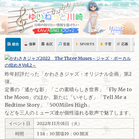
Skip
to
content
総合
催事
🏛 各区
音楽
SPORTS
子育
応募
🏛
昨年好評だった「かわさきジャズ・オリジナル企画」第2
弾。
定番の「遙かな影」「この素晴らしき世界」「Fly Me to
the Moon」のほか、新たに「いそしぎ」「Tell Me a
Bedtime Story」「500Miles High」
などを三人のミューズ達が個性溢れる歌声で魅了します。
イベント日
2022年11月01日（火）
時間
1 18：30 開場19：00 開演