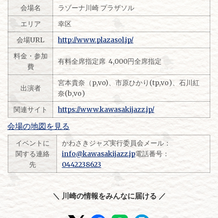
会場名
ラゾーナ川崎 プラザソル
エリア
幸区
会場URL
http://www.plazasol.jp/
料金・参加
有料全席指定席 4,000円全席指定
費
宮本貴奈（p,vo)、市原ひかり(tp,vo)、石川紅
出演者
奈(b,vo)
関連サイト
https://www.kawasakijazz.jp/
会場の地図を見る
イベントに
かわさきジャズ実行委員会メール：
関する連絡
info@kawasakijazz.jp
電話番号：
先
0442238623
＼ 川崎の情報をみんなに届ける ／