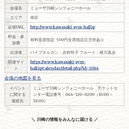
会場名
ミューザ川崎シンフォニーホール
エリア
幸区
会場URL
http://www.kawasaki-sym-hall.jp
料金・参
有料全席指定 500円全席指定託児所あり
加費
出演者
パイプオルガン：吉村怜子 フルート：梶川真歩
関連サイ
https://www.kawasaki-sym-
ト
hall.jp/calendar/detail.php?id=3084
会場の地図を見る
イベント
ミューザ川崎シンフォニーホール チケットセ
に関する
ンター電話番号：044-520-0200（10:00～
連絡先
18:00）
＼ 川崎の情報をみんなに届ける ／