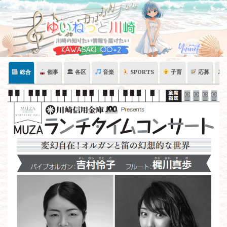
Skip
to
content
総合
催事
🏛 各区
音楽
SPORTS
子育
応募
🏛