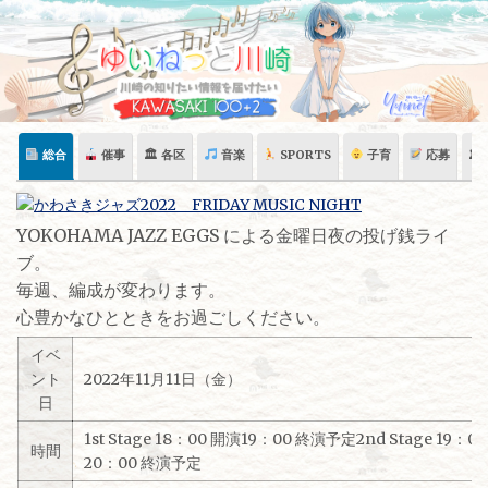
Skip
to
content
総合
催事
🏛 各区
音楽
SPORTS
子育
応募
🏛
YOKOHAMA JAZZ EGGS による金曜日夜の投げ銭ライ
ブ。
毎週、編成が変わります。
心豊かなひとときをお過ごしください。
イベ
ント
2022年11月11日（金）
日
1st Stage 18：00 開演19：00 終演予定2nd Stage 19：0
時間
20：00 終演予定