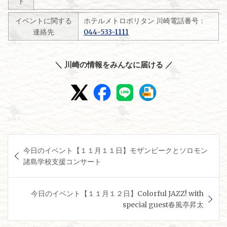
ト
イベントに関する
ホテルメトロポリタン 川崎電話番号：
連絡先
044-533-1111
＼ 川崎の情報をみんなに届ける ／
投
今日のイベント【１１月１１日】モザンビークとソロモン
稿
諸島学校支援コンサート
ナ
ビ
今日のイベント【１１月１２日】Colorful JAZZ! with
ゲ
special guest春風亭昇太
ー