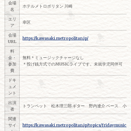
会場
ホテルメトロポリタン 川崎
名
エリ
幸区
ア
会場
https://kawasaki.metropolitan.jp/
URL
料
金・
無料＊ミュージックチャージなし
参加
＊投げ銭方式でのMUSICライブです。未就学児同伴可
費
ドキ
ュメ
ント
出演
トランペット 松木理三郎 ギター 野内遼介 ベース 小
者
関連
サイ
https://kawasaki.metropolitan.jp/topics/fridaymusicn