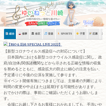
Skip
to
content
総合
催事
🏛 各区
音楽
SPORTS
子育
応募
🏛
​【新型コロナウイルス感染症への対応について】
日本国内における新型コロナウイルス感染症に関し、政
府/自治体/関係諸機関などから示される正確な情報の収集
を努めるとともに、感染拡大の防止に細心の注意を払い、
予定通りに今後の公演を実施して参ります。
※イベント開催有無につきましては、主催者の判断により
時間の変更や中止(または延期)する可能性があります。
おでかけの際は、事前にご確認いただくようお願いしま
す。
会場にお越し下さるお客様におかれましても、手洗いや