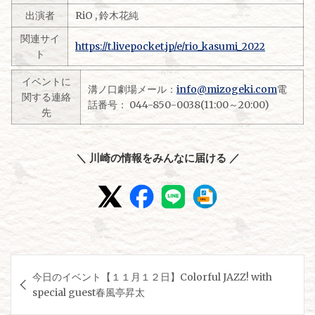
出演者
RiO , 鈴木花純
関連サイ
https://t.livepocket.jp/e/rio_kasumi_2022
ト
イベントに
溝ノ口劇場メール：
info@mizogeki.com
電
関する連絡
話番号： 044-850-0038(11:00～20:00)
先
＼ 川崎の情報をみんなに届ける ／
投
今日のイベント【１１月１２日】Colorful JAZZ! with
稿
special guest春風亭昇太
ナ