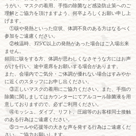
うがい、マスクの着用、手指の除菌など感染防止策へのご
理解とご協力を頂けますよう、何卒よろしくお願い申し上
げます。
①咳や発熱といった症状、体調不良のある方はなるべく
参加をご遠慮ください。
②検温時、37.5℃以上の発熱があった場合はご入場出来
ません。
頻回に咳をする方、体調が思わしくなさそうな方にはお声
がけを行い、途中退席をお願いする場合があります。
また、会場内でご気分・ご体調が優れない場合はすみやか
に近くのスタッフにお申し出ください。
③正しいマスクの着用にご協力ください。また、手指の
除菌に関しましてはカウンターにてアルコール除菌液を用
意しておりますので、必ずご利用ください。
④モッシュ、ダイブ、リフト、圧縮等のお客様同士接触
のある行為はご遠慮ください。
⑤コールや応援等の大きな声を発する行為はご遠慮くだ
さい。ご協力お願いします。