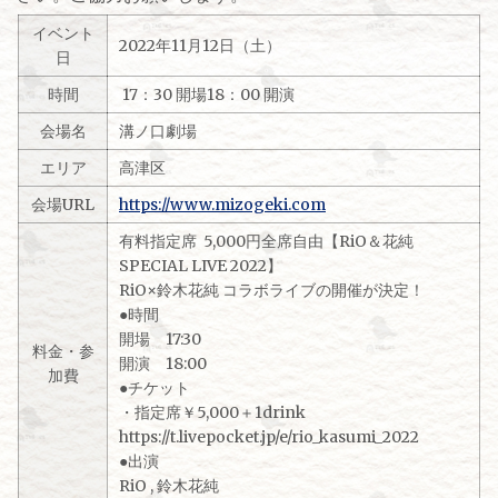
イベント
2022年11月12日（土）
日
時間
17：30 開場18：00 開演
会場名
溝ノ口劇場
エリア
高津区
会場URL
https://www.mizogeki.com
有料指定席 5,000円全席自由​【RiO＆花純
SPECIAL LIVE 2022】
RiO×鈴木花純 コラボライブの開催が決定！
●時間
開場 17:30
料金・参
開演 18:00
加費
●チケット
・指定席￥5,000＋1drink
https://t.livepocket.jp/e/rio_kasumi_2022
●出演
RiO , 鈴木花純