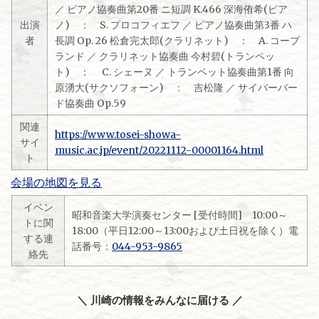
／ ピアノ協奏曲第20番 ニ短調 K.466 深海侑希(ピア
出演
ノ) ： S. プロコフィエフ ／ ピアノ協奏曲第3番 ハ
者
長調 Op. 26 松倉完太郎(クラリネット) ： A. コープ
ランド ／ クラリネット協奏曲 今村碧(トランペッ
ト) ： C. シェーヌ ／ トランペット協奏曲第1番 向
原湧大(サクソフォーン) ： 吉松隆 ／ サイバーバー
ド協奏曲 Op.59
関連
https://www.tosei-showa-
サイ
music.ac.jp/event/20221112-00001164.html
ト
会場の地図を見る
イベン
昭和音楽大学演奏センター [受付時間] 10:00～
トに関
18:00（平日12:00～13:00および土日祝を除く）電
する連
話番号：
044-953-9865
絡先
＼ 川崎の情報をみんなに届ける ／