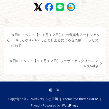
投
今日のイベント【１１月１２日】山の音楽舎アートシアタ
稿
ーinしんゆり2022 うたと打楽器による音楽劇 ラッセの
ナ
にわで
ビ
ゲ
今日のイベント【１１月１２日】プラザ・アフタヌーンジ
ャズVol.9
ー
シ
ョ
ン
Copyright © 2026
ゆいねっと川崎
Theme by:
Theme Horse
Proudly Powered by:
WordPress