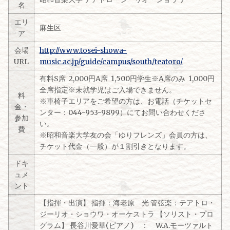
名
エリ
麻生区
ア
会場
http://www.tosei-showa-
URL
music.ac.jp/guide/campus/south/teatoro/
有料S席 2,000円A席 1,500円学生※A席のみ 1,000円
全席指定※未就学児はご入場できません。
料
※車椅子エリアをご希望の方は、お電話（チケットセ
金・
ンター：044-953-9899）にてお問い合わせくださ
参加
い。
費
※昭和音楽大学友の会「ゆりフレンズ」会員の方は、
チケット代金（一般）が１割引きとなります。
ドキ
ュメ
ント
【指揮・出演】 指揮：海老原 光 管弦楽：テアトロ・
ジーリオ・ショウワ・オーケストラ 【ソリスト・プロ
グラム】 長谷川愛華(ピアノ) ： W.A.モーツァルト