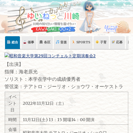
Skip
to
content
総合
催事
🏛 各区
音楽
SPORTS
子育
応募
🏛
【出演】
指揮：海老原光
ソリスト：本学在学中の成績優秀者
管弦楽：テアトロ・ジーリオ・ショウワ・オーケストラ
イベ
ント
2022年11月12日（土）
日
時間
11月12日(土) 13：15 開場14：00 開演
会場
昭和音楽大学 テアトロ・ジーリオ・ショウワ