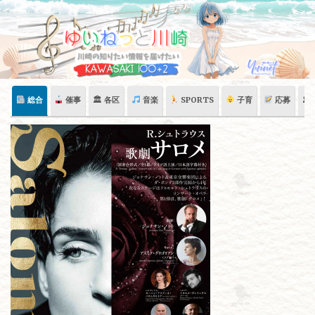
Skip
to
content
総合
催事
🏛 各区
音楽
SPORTS
子育
応募
🏛