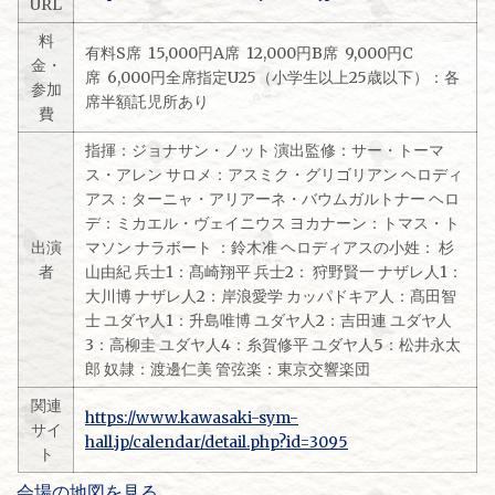
URL
料
有料S席 15,000円A席 12,000円B席 9,000円C
金・
席 6,000円全席指定U25（小学生以上25歳以下）：各
参加
席半額託児所あり
費
指揮：ジョナサン・ノット 演出監修：サー・トーマ
ス・アレン サロメ：アスミク・グリゴリアン ヘロディ
アス：ターニャ・アリアーネ・バウムガルトナー ヘロ
デ：ミカエル・ヴェイニウス ヨカナーン：トマス・ト
出演
マソン ナラボート ：鈴木准 ヘロディアスの小姓： 杉
者
山由紀 兵士1：髙崎翔平 兵士2： 狩野賢一 ナザレ人1：
大川博 ナザレ人2：岸浪愛学 カッパドキア人：髙田智
士 ユダヤ人1：升島唯博 ユダヤ人2：吉田連 ユダヤ人
3：高柳圭 ユダヤ人4：糸賀修平 ユダヤ人5：松井永太
郎 奴隷：渡邊仁美 管弦楽：東京交響楽団
関連
https://www.kawasaki-sym-
サイ
hall.jp/calendar/detail.php?id=3095
ト
会場の地図を見る