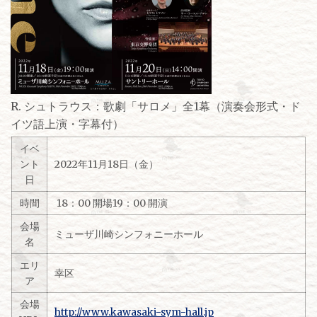
R. シュトラウス：歌劇「サロメ」全1幕（演奏会形式・ド
イツ語上演・字幕付）
イベ
ント
2022年11月18日（金）
日
時間
18：00 開場19：00 開演
会場
ミューザ川崎シンフォニーホール
名
エリ
幸区
ア
会場
http://www.kawasaki-sym-hall.jp