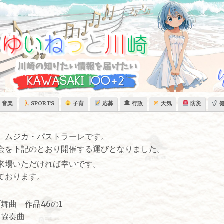
音楽
SPORTS
子育
応募
🏛 行政
天気
防災
、ムジカ・パストラーレです。
会を下記のとおり開催する運びとなりました。
来場いただければ幸いです。
ております。
舞曲 作品46の1
ロ協奏曲