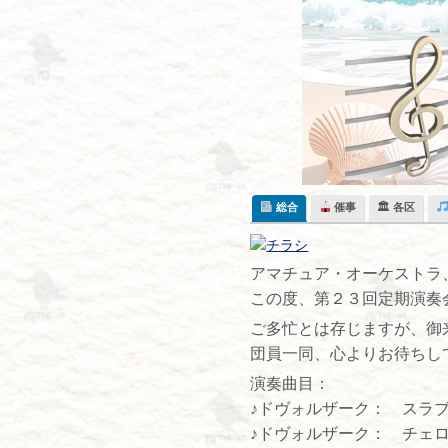
Skip
to
content
総合
催事
🏛 各区
アマチュア・オーケストラ
この度、第２３回定期演奏
ご多忙とは存じますが、御
団員一同、心よりお待ちし
演奏曲目：
♪ドヴォルザーク： スラブ
♪ドヴォルザーク： チェ