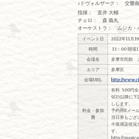
♪ドヴォルザーク： 交響曲
指揮： 直井 大輔
チェロ： 森 義丸
オーケストラ： ムジカ・
イベント日
2022年11月
時間
13：00 開場
会場名
多摩市民館 
エリア
多摩区
会場URL
http://www.c
有料 500円
9/25以降
しします。
料金・参加
予約用Eメールアドレ
費
当日券もござ
今後感染状況
す。
http://music