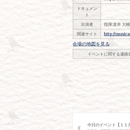
ドキュメン
ト
出演者
指揮:直井 大
関連サイト
http://music
会場の地図を見る
イベントに関する連絡
投
今日のイベント【１１
稿