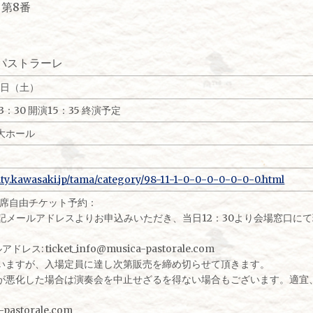
第8番
パストラーレ
19日（土）
13：30 開演15：35 終演予定
大ホール
ity.kawasaki.jp/tama/category/98-11-1-0-0-0-0-0-0-0.html
全席自由チケット予約：
に下記メールアドレスよりお申込みいただき、当日12：30より会場窓口に
ス: ticket_info@musica-pastorale.com
いますが、入場定員に達し次第販売を締め切らせて頂きます。
が悪化した場合は演奏会を中止せざるを得ない場合もございます。適宜、
a-pastorale.com