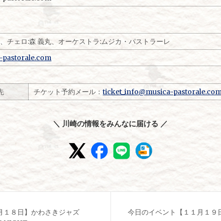
輔、チェロ:森 義丸、オーケストラ:ムジカ・パストラーレ
a-pastorale.com
先
チケット予約メール：
ticket_info@musica-pastorale.co
＼ 川崎の情報をみんなに届ける ／
月１８日】かわさきジャズ
今日のイベント【１１月１９