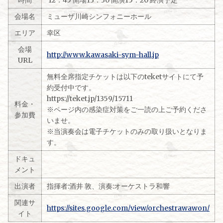
時間
12：45 開場13：30 開演15：20 終演予定
会場名
ミューザ川崎シンフォニーホール
エリア
幸区
会場
http://www.kawasaki-sym-hall.jp
URL
無料全席指定チケットは以下のteketサイトにて予
約受付中です。
https://teket.jp/1359/15711
料金・
※ページ内の感染症対策をご一読の上ご予約くださ
参加費
いませ。
※当演奏会は電子チケットのみの取り扱いとなりま
す。
ドキュ
メント
出演者
指揮者:酒井 敦、演奏:オーケストラ和響
関連サ
https://sites.google.com/view/orchestrawawon/
イト