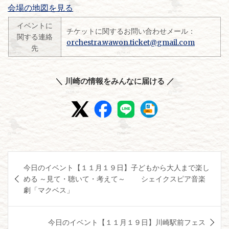
会場の地図を見る
イベントに
チケットに関するお問い合わせメール：
関する連絡
orchestra.wawon.ticket@gmail.com
先
＼ 川崎の情報をみんなに届ける ／
投
今日のイベント【１１月１９日】子どもから大人まで楽し
稿
める ～見て・聴いて・考えて～ シェイクスピア音楽
ナ
劇「マクベス」
ビ
ゲ
今日のイベント【１１月１９日】川崎駅前フェス