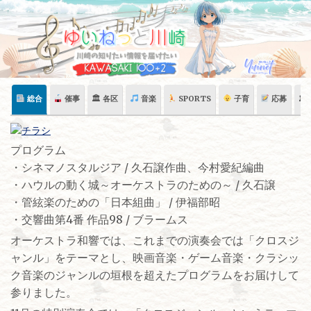
Skip
to
content
総合
催事
🏛 各区
音楽
SPORTS
子育
応募
🏛
プログラム
・シネマノスタルジア / 久石譲作曲、今村愛紀編曲
・ハウルの動く城～オーケストラのための～ / 久石譲
・管絃楽のための「日本組曲」 / 伊福部昭
・交響曲第4番 作品98 / ブラームス
オーケストラ和響では、これまでの演奏会では「クロスジ
ャンル」をテーマとし、映画音楽・ゲーム音楽・クラシッ
ク音楽のジャンルの垣根を超えたプログラムをお届けして
参りました。