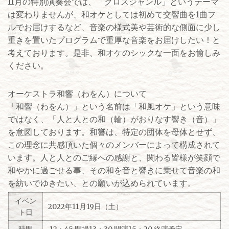
11月の特別演奏会では、「クロスジャンル」というテーマ
は変わりませんが、和オケとしては初めて交響曲を1曲フ
ルでお届けするなど、音楽の様式美や芸術的な側面に少し
重きを置いたプログラムで重厚な音楽をお届けしたい！と
考えております。是非、和オケのシックな一面をお愉しみ
ください。
——————————–
オーケストラ和響（わをん）について
「和響（わをん）」という名前は「和風オケ」という意味
ではなく、「人と人との和（輪）がおりなす響き（音）」
を意図しております。和響は、特定の団体を母体とせず、
この理念に共感頂いた個々のメンバーによって構成されて
います。人と人とのご縁への感謝と、関わる皆様が笑顔で
和やかに過ごせる事、その和を音と響きに乗せて音楽の和
を紡いでゆきたい、との願いが込められています。
イベン
2022年11月19日（土）
ト日