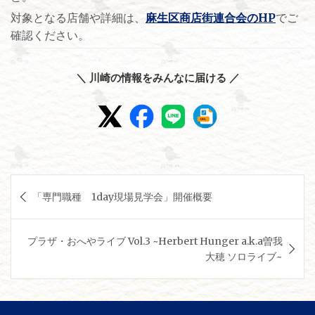
対象となる店舗や詳細は、
麻生区商店街連合会のHP
でご
確認ください。
＼ 川崎の情報をみんなに届ける ／
投
「専門職種 1day現場見学会」開催概要
稿
ナ
プラザ・おへやライブ Vol.3 ~Herbert Hunger a.k.a曽我
ビ
大穂 ソロライブ~
ゲ
ー