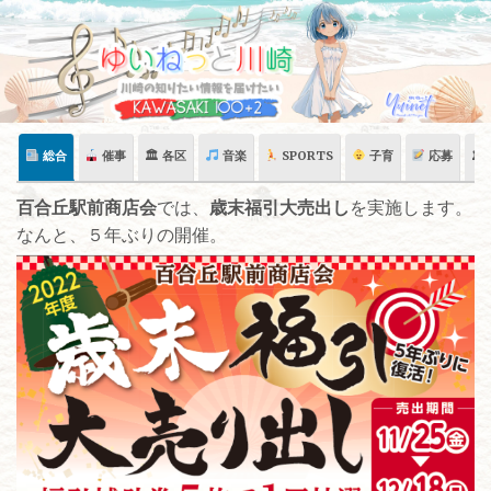
Skip
to
content
総合
催事
🏛 各区
音楽
SPORTS
子育
応募
🏛
百合丘駅前商店会
では、
歳末福引大売出し
を実施します。
なんと、５年ぶりの開催。