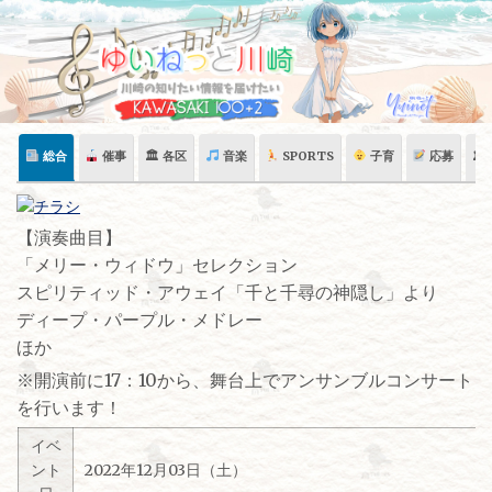
Skip
to
content
総合
催事
🏛 各区
音楽
SPORTS
子育
応募
🏛
【演奏曲目】
「メリー・ウィドウ」セレクション
スピリティッド・アウェイ「千と千尋の神隠し」より
ディープ・パープル・メドレー
ほか
※開演前に17：10から、舞台上でアンサンブルコンサート
を行います！
イベ
ント
2022年12月03日（土）