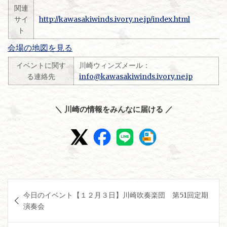
関連
サイ
http://kawasakiwinds.ivory.ne.jp/index.html
ト
会場の地図を見る
イベントに関す
川崎ウィンズメール：
る連絡先
info@kawasakiwinds.ivory.ne.jp
＼ 川崎の情報をみんなに届ける ／
投
今日のイベント【１２月３日】川崎吹奏楽団 第51回定期
稿
演奏会
ナ