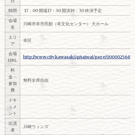
日
時間
17：00 開場17：30 開演19：30 終演予定
会場
川崎市幸市民館（幸文化センター） 大ホール
名
エリ
幸区
ア
会場
http://www.city.kawasaki.jp/saiwai/page/0000025667.
URL
料
金・
無料全席自由
参加
費
ドキ
ュメ
ント
出演
川崎ウィンズ
者