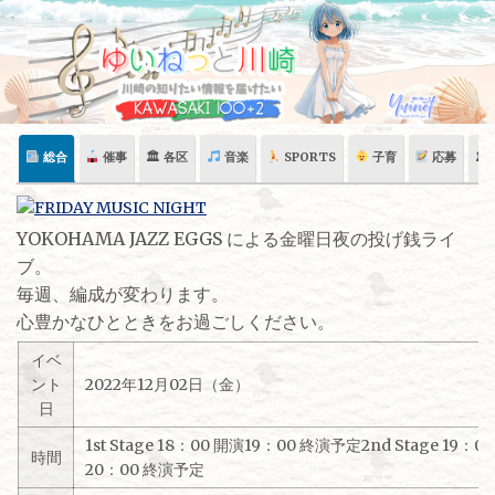
Skip
to
content
総合
催事
🏛 各区
音楽
SPORTS
子育
応募
🏛
YOKOHAMA JAZZ EGGS による金曜日夜の投げ銭ライ
ブ。
毎週、編成が変わります。
心豊かなひとときをお過ごしください。
イベ
ント
2022年12月02日（金）
日
1st Stage 18：00 開演19：00 終演予定2nd Stage 19：0
時間
20：00 終演予定