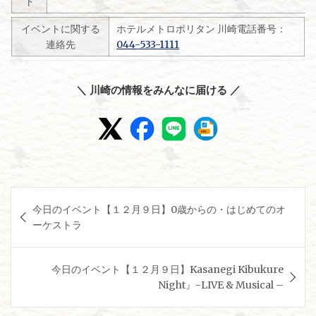
ト
イベントに関する
ホテルメトロポリタン 川崎電話番号：
連絡先
044-533-1111
＼ 川崎の情報をみんなに届ける ／
投
今日のイベント【１２月９日】0歳からの・はじめてのオ
稿
ーケストラ
ナ
ビ
今日のイベント【１２月９日】Kasanegi Kibukure
ゲ
Night』-LIVE & Musical –
ー