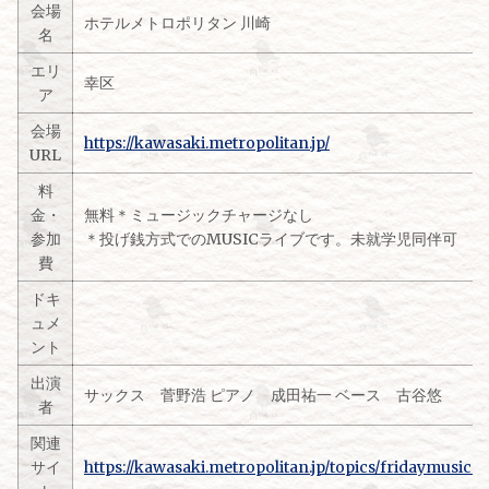
会場
ホテルメトロポリタン 川崎
名
エリ
幸区
ア
会場
https://kawasaki.metropolitan.jp/
URL
料
金・
無料＊ミュージックチャージなし
参加
＊投げ銭方式でのMUSICライブです。未就学児同伴可
費
ドキ
ュメ
ント
出演
サックス 菅野浩 ピアノ 成田祐一 ベース 古谷悠
者
関連
サイ
https://kawasaki.metropolitan.jp/topics/fridaymusicn