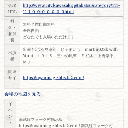
会場
http://www.city.kawasaki.jp/takatsu/category/111-
URL
11-1-0-0-0-0-0-0-0.html
料
無料全席自由無料
金・
全席自由
参加
どなたでも入場いただけます
費
出演予定: 石見孝朗、じゃまいも、martin028k with
出演
Yumi、ＩＲＩＳ、三つの風車、Ｆ.柏木、上野恭平、
者
ＭＪ
関連
サイ
https://nyanmage.bbs.fc2.com/
ト
会場の地図を見る
イ
ベ
ン
南武線フォーク村掲示板
ト
https://nyanmage.bbs.fc2.com/ 南武線フォーク村