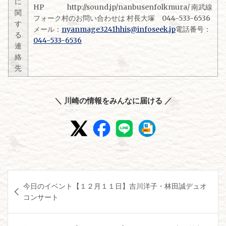
に
HP http://sound.jp/nanbusenfolkmura/ 南武線
関
フォーク村のお問い合わせは 村長大塚 044-533-6536
す
メール：
nyanmage3241hhis@infoseek.jp
電話番号：
る
044-533-6536
連
絡
先
＼ 川崎の情報をみんなに届ける ／
投
今日のイベント【１２月１１日】吉川洋子・林田誠デュオ
稿
コンサート
ナ