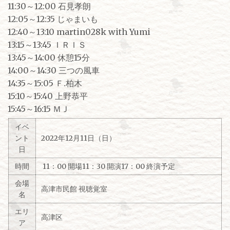
11:30～12:00 石見孝朗
12:05～12:35 じゃまいも
12:40～13:10 martin028k with Yumi
13:15～13:45 ＩＲＩＳ
13:45～14:00 休憩15分
14:00～14:30 三つの風車
14:35～15:05 Ｆ.柏木
15:10～15:40 上野恭平
15:45～16:15 ＭＪ
イベ
ント
2022年12月11日（日）
日
時間
11：00 開場11：30 開演17：00 終演予定
会場
高津市民館 視聴覚室
名
エリ
高津区
ア