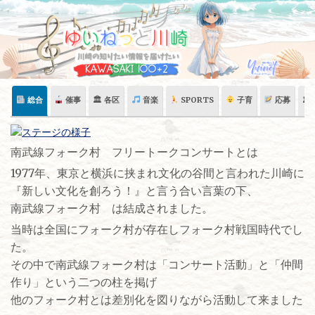
Skip
to
content
総合
催事
🏛 各区
音楽
SPORTS
子育
応募
🏛
南武線フォーク村 フリートークコンサートとは
1977年、東京と横浜に挟まれ文化の谷間と言われた川崎に
『新しい文化を創ろう！』と言う合い言葉の下、
南武線フォーク村 は結成されました。
当時は全国にフォーク村が存在しフォーク村戦国時代でし
た。
その中で南武線フォーク村は「コンサート活動」と「仲間
作り」という二つの柱を掲げ
他のフォーク村とは差別化を図りながら活動して来ました