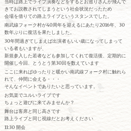
当時は路上でライブ演奏などをするとお巡りさんが飛んで
きてお説教されてしまうという社会状況だったため
会場を借りての路上ライブというスタンスでした。
南武線フォーク村が40周年を迎えるにあたり2016年、30
数年ぶりに復活を果たしました。
30年間過ぎてしまえば出演者もいい歳になってしまって
いる者もいますが、
新規参入した若者なども参加してくれて復活後、定期的に
開催し今回、とうとう第30回を数えています
ここに来ればゆったりと暖かい南武線フォーク村に触れら
れて、仲間に会える・・・
そんなイベントでありたいと思っています。
お気楽でユルいライブです
ちょっと遊びに来てみませんか？
舞台は客席と同じ高さです
路上ライブと同じ視線だとお考えください
11:30 開会