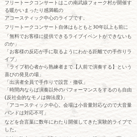
フリートークコンサートはこの南武線フォーク村が開催す
る暖かいまったり感満載の
アコースティック中心のライブです。
フリートークコンサート自体はもともと30年以上も前に
「無料でお客様に提供できるライブイベントができないも
のか」
「お客様の反応が手に取るようにわかる距離での手作りラ
イブ」
「ライブ初心者から熟練者まで【人前で演奏する】という
喜びの発見の場」
「出演者全員で手作りで設営・撤収」
「時間内ならば演奏以外のパフォーマンスをするのも自由
(反社会的なモノは御法度)」
「アコースティック中心。会場は小音量対応なので大音量
バンドは対応不可」
などを合言葉に数年にわたり開催してきた実験的ライブで
した。