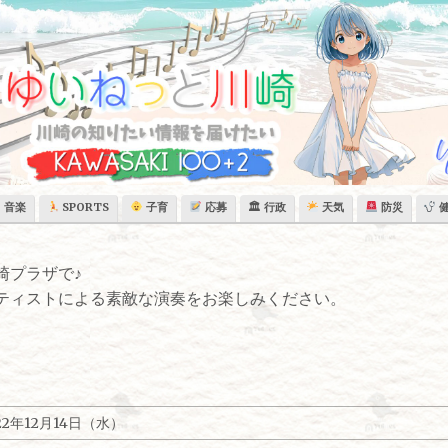
音楽
SPORTS
子育
応募
🏛 行政
天気
防災
崎プラザで♪
ティストによる素敵な演奏をお楽しみください。
学
22年12月14日（水）