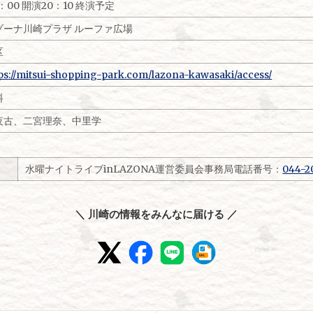
：00 開演20：10 終演予定
ゾーナ川崎プラザ ルーファ広場
区
ps://mitsui-shopping-park.com/lazona-kawasaki/access/
料
夜古、二宮理奈、中里学
水曜ナイトライブinLAZONA運営委員会事務局電話番号：
044-2
＼ 川崎の情報をみんなに届ける ／