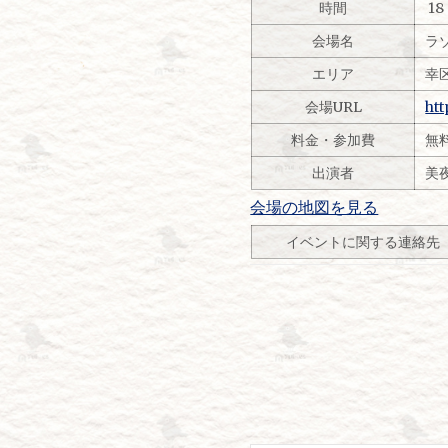
時間
18
会場名
ラ
エリア
幸
会場URL
htt
料金・参加費
無
出演者
美
会場の地図を見る
イベントに関する連絡先