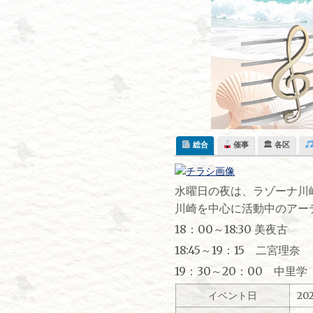
Skip
to
content
総合
催事
🏛 各区
水曜日の夜は、ラゾーナ川
川崎を中心に活動中のアー
18：00～18:30 美夜古
18:45～19：15 二宮理奈
19：30～20：00 中里
イベント日
20