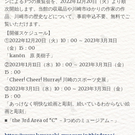
ンによる3つの展覧会を、2022年12月20日（火）より順
次開始します。当館の収蔵品や川崎市ゆかりの作家の作
品、川崎市の歴史などについて、事前申込不要、無料でご
覧いただけます。
【開催スケジュール】
①2022年12月20日（火）10：00 ～ 2023年3月31日
（金）15：00
「kanōn 原 美樹子」
②2023年1月11日（水）10：00 ～ 2023年3月31日（金）
15：00
「Cheer! Cheer! Hurray! 川崎のスポーツ史展」
③2023年3月1日（水）10：00 ～ 2023年3月31日（金）
15：00
「あっけなく明快な絵画と彫刻、続いているわからない絵
画と彫刻」
■「the 3rd Area of “C” －3つめのミュージアム－」