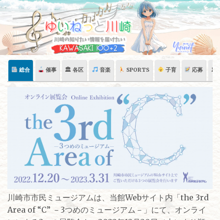
Skip
to
content
総合
催事
🏛 各区
音楽
SPORTS
子育
応募
🏛
川崎市市民ミュージアムは、当館Webサイト内「the 3rd
Area of “C” －3つめのミュージアム－」にて、オンライ