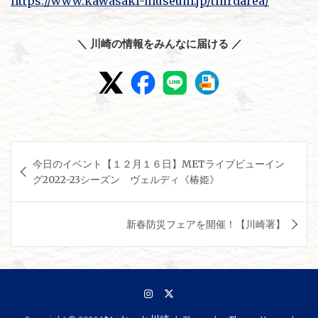
https://www.kawasaki-museum.jp/thirdarea/
＼ 川崎の情報をみんなに届ける ／
投
今日のイベント【１２月１６日】METライブビューイン
稿
グ2022-23シーズン ヴェルディ《椿姫》
ナ
ビ
新春防災フェアを開催！【川崎署】
ゲ
ー
シ
ョ