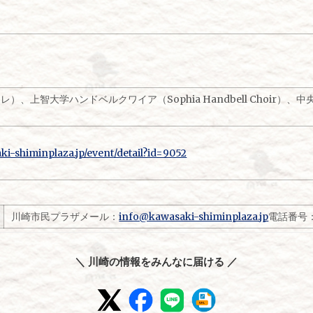
ーレ）、上智大学ハンドベルクワイア（Sophia Handbell Choir
ki-shiminplaza.jp/event/detail?id=9052
川崎市民プラザメール：
info@kawasaki-shiminplaza.jp
電話番号
＼ 川崎の情報をみんなに届ける ／