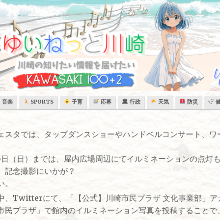
音楽
SPORTS
子育
応募
🏛 行政
天気
防災
ェスタでは、タップダンスショーやハンドベルコンサート、ワ
25日（日）までは、屋内広場周辺にてイルミネーションの点灯
、記念撮影にいかが？
い。
、Twitterにて、「【公式】川崎市民プラザ 文化事業部」
市民プラザ」で館内のイルミネーション写真を投稿することで