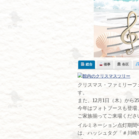
Skip
to
content
総合
催事
🏛 各区
クリスマス・ファミリーフ
す。
また、12月1日（木）から
今年はフォトブースも登場
ご家族揃ってご来場くださ
イルミネーション点灯期間中
は、ハッシュタグ「＃川崎