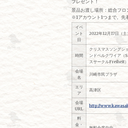
プレゼント！
景品お渡し場所：総合フロ
※1アカウント1つまで。先
イベ
ント
2022年12月17日（土
日
クリスマスソングショー
時間
ンドベルクワイア（Sop
スサークルFreiheit
会場
川崎市民プラザ
名
エリ
高津区
ア
会場
http://www.kawasak
URL
料
金・
無料全席自由