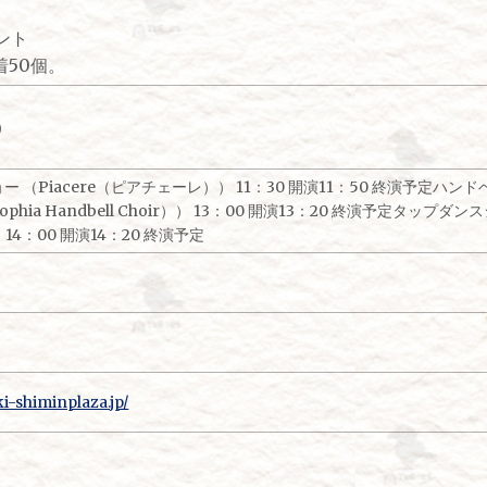
ント
着50個。
）
 （Piacere（ピアチェーレ）） 11：30 開演11：50 終演予定ハ
hia Handbell Choir）） 13：00 開演13：20 終演予定タッ
） 14：00 開演14：20 終演予定
i-shiminplaza.jp/