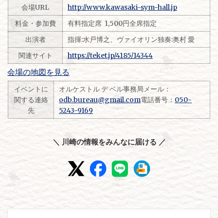
会場URL
http://www.kawasaki-sym-hall.jp
料金・参加費
有料指定席 1,500円全席指定
出演者
指揮:水戸博之、ヴァイオリン独奏:奥村 愛
関連サイト
https://teket.jp/4185/14344
会場の地図を見る
イベントに
オルケストル デ ベル事務局メール：
関する連絡
odb.bureau@gmail.com
電話番号：
050-
先
5243-9169
＼ 川崎の情報をみんなに届ける ／
投