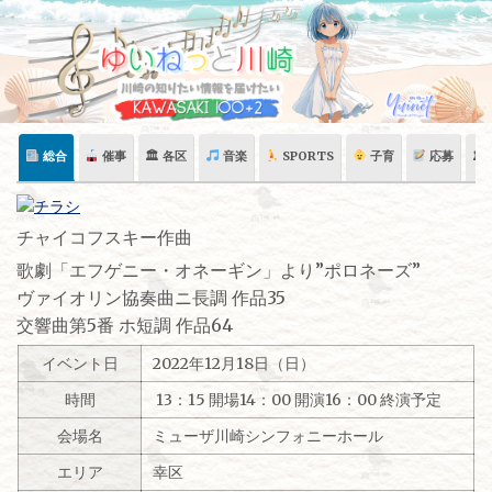
Skip
to
content
総合
催事
🏛 各区
音楽
SPORTS
子育
応募
🏛
チャイコフスキー作曲
歌劇「エフゲニー・オネーギン」より”ポロネーズ”
ヴァイオリン協奏曲ニ長調 作品35
交響曲第5番 ホ短調 作品64
イベント日
2022年12月18日（日）
時間
13：15 開場14：00 開演16：00 終演予定
会場名
ミューザ川崎シンフォニーホール
エリア
幸区