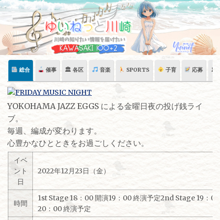
Skip
to
content
総合
催事
🏛 各区
音楽
SPORTS
子育
応募
🏛
YOKOHAMA JAZZ EGGS による金曜日夜の投げ銭ライ
ブ。
毎週、編成が変わります。
心豊かなひとときをお過ごしください。
イベ
ント
2022年12月23日（金）
日
1st Stage 18：00 開演19：00 終演予定2nd Stage 19：0
時間
20：00 終演予定