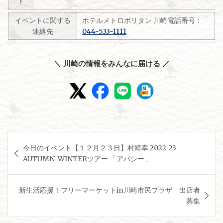
ト
イベントに関する
ホテルメトロポリタン 川崎電話番号：
連絡先
044-533-1111
＼ 川崎の情報をみんなに届ける ／
投
今日のイベント【１２月２３日】村靖幸 2022-23
稿
AUTUMN-WINTERツアー 「アパシー」
ナ
ビ
新生活応援！フリーマーケットin川崎市民プラザ 出店者
ゲ
募集
ー