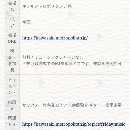
会場
ホテルメトロポリタン 川崎
名
エリ
幸区
ア
会場
https://kawasaki.metropolitan.jp/
URL
料
金・
無料＊ミュージックチャージなし
参加
＊投げ銭方式でのMUSICライブです。未就学児同伴可
費
ドキ
ュメ
ント
出演
サックス 竹内直 ピアノ 伊藤駿介 ギター 松尾由堂
者
関連
サイ
https://kawasaki.metropolitan.jp/topics/fridaymusicn