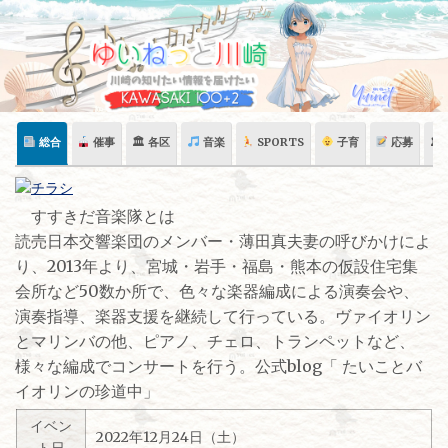
Skip
to
content
総合
催事
🏛 各区
音楽
SPORTS
子育
応募
🏛
すすきだ音楽隊とは
読売日本交響楽団のメンバー・薄田真夫妻の呼びかけによ
り、2013年より、宮城・岩手・福島・熊本の仮設住宅集
会所など50数か所で、色々な楽器編成による演奏会や、
演奏指導、楽器支援を継続して行っている。ヴァイオリン
とマリンバの他、ピアノ、チェロ、トランペットなど、
様々な編成でコンサートを行う。公式blog「 たいことバ
イオリンの珍道中」
イベン
2022年12月24日（土）