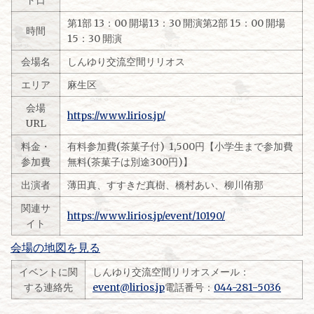
ト日
第1部 13：00 開場13：30 開演第2部 15：00 開場
時間
15：30 開演
会場名
しんゆり交流空間リリオス
エリア
麻生区
会場
https://www.lirios.jp/
URL
料金・
有料参加費(茶菓子付) 1,500円【小学生まで参加費
参加費
無料(茶菓子は別途300円)】
出演者
薄田真、すすきだ真樹、橋村あい、柳川侑那
関連サ
https://www.lirios.jp/event/10190/
イト
会場の地図を見る
イベントに関
しんゆり交流空間リリオスメール：
する連絡先
event@lirios.jp
電話番号：
044-281-5036