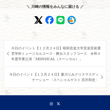
＼ 川崎の情報をみんなに届ける ／
投
今日のイベント【１２月２４日】昭和音楽大学音楽芸術運
稿
営学科ミュージカルコース・舞台スタッフコース 令和４
ナ
年度卒業公演「SEUSSICAL（スーシカル）」
ビ
ゲ
今日のイベント【１２月２４日】夏川りみクリスマスディ
ナーショー 〈スペシャルゲスト 宮沢和史〉
ー
シ
ョ
ン