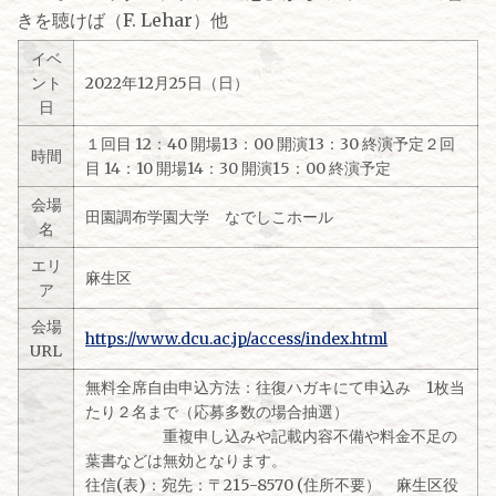
きを聴けば（F. Lehar）他
イベ
ント
2022年12月25日（日）
日
１回目 12：40 開場13：00 開演13：30 終演予定２回
時間
目 14：10 開場14：30 開演15：00 終演予定
会場
田園調布学園大学 なでしこホール
名
エリ
麻生区
ア
会場
https://www.dcu.ac.jp/access/index.html
URL
無料全席自由申込方法：往復ハガキにて申込み 1枚当
たり２名まで（応募多数の場合抽選）
重複申し込みや記載内容不備や料金不足の
葉書などは無効となります。
往信(表)：宛先：〒215-8570 (住所不要） 麻生区役