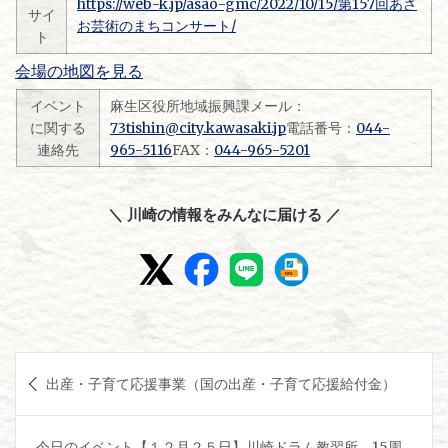
https://web-k.jp/asao-gmc/2022/10/15/第157回あさ
サイ
お芸術のまちコンサート/
ト
会場の地図を見る
イベント
麻生区役所地域振興課メール：
に関する
73tishin@city.kawasaki.jp
電話番号：
044-
連絡先
965-5116
FAX：
044-965-5201
＼ 川崎の情報をみんなに届ける ／
投
出産・子育て応援事業（国の出産・子育て応援給付金）
稿
ナ
今日のイベント【１２月２５日】川崎ドラム教習所 15周