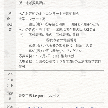
所 地域振興課内
料
あさお芸術のまちコンサート推進委員会
金・
大学コンサート宛
参加
往信(裏)：①希望公演回（1回目と2回目のどち
費
らかのみの応募可能） ②来場者全員の氏名(2名ま
で） ③代表者の氏名 ④代表者の住所
⑤代表者の電話番号
返信(表)：代表者の郵便番号、住所、氏名
返信(裏)：何も書かないでください
応募〆切：１２月2日（金）消印有効
入場者数：１回の公演で３０名で2回の公演未就学児同
伴可
ドキ
ュメ
ント
出演
音楽工房 Le pont（ルポン）
者
関連