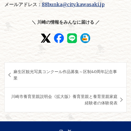
メールアドレス：
88bunka@city.kawasaki.jp
＼ 川崎の情報をみんなに届ける ／
投
麻生区観光写真コンクール作品募集～区制40周年記念事
稿
業
ナ
ビ
川崎市養育里親説明会《拡大版》養育里親と養育里親家庭
ゲ
経験者の体験発表
ー
シ