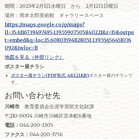
期間：2023年2月1日水曜日 から 2月12日日曜日
場所：岡本太郎美術館 ギャラリースペース
https://maps.google.co.jp/maps?
ll=35.6116739497495,139.55907505840221&z=15&outpu
t=embed&q=loc:35.60803594828051,139.55656451076
092&iwloc=B
地図を見る（外部リンク）
ポスター展チラシ
ポスター展チラシ(PDF形式, 483.21KB)
ポスター展のチラシで
す。
お問い合わせ先
川崎市
教育委員会生涯学習部文化財課
〒210-0004 川崎市川崎区宮本町6番地
電話：
044-200-3305
ファクス：
044-200-3756