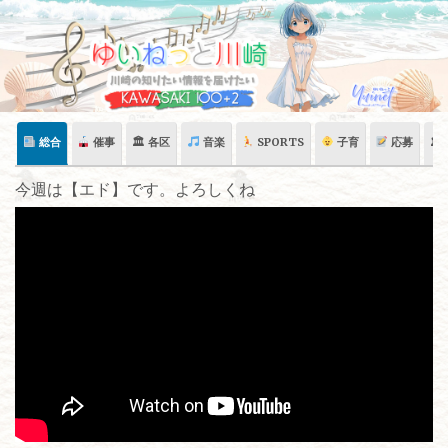
Skip
to
content
総合
催事
🏛 各区
音楽
SPORTS
子育
応募
🏛
今週は【エド】です。よろしくね