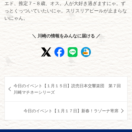
エド、推定７−８歳、オス。人が大好き過ぎますにゃ。ず
っとくっついていたいにゃ。スリスリアピールが止まらな
いにゃん。
＼ 川崎の情報をみんなに届ける ／
投
今日のイベント【１月１５日】読売日本交響楽団 第７回
稿
川崎マチネーシリーズ
ナ
ビ
今日のイベント【１月１７日】新春！ラゾーナ寄席
ゲ
ー