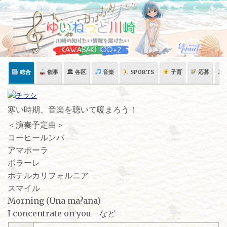
Skip
to
content
総合
催事
🏛 各区
音楽
SPORTS
子育
応募
🏛
寒い時期、音楽を聴いて暖まろう！
＜演奏予定曲＞
コーヒールンバ
アマポーラ
ボラーレ
ホテルカリフォルニア
スマイル
Morning (Una ma?ana)
I concentrate on you など