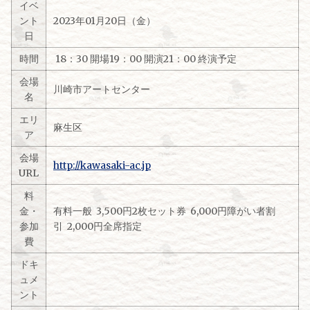
イベ
ント
2023年01月20日（金）
日
時間
18：30 開場19：00 開演21：00 終演予定
会場
川崎市アートセンター
名
エリ
麻生区
ア
会場
http://kawasaki-ac.jp
URL
料
金・
有料一般 3,500円2枚セット券 6,000円障がい者割
参加
引 2,000円全席指定
費
ドキ
ュメ
ント