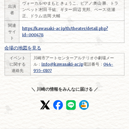
ヴォーカル:やまもと きょうこ、ピアノ:奥山 勝、トラ
出演
ンペット:村田 千紘、ギター:田辺 充邦、ベース:佐瀬
者
正、ドラム:吉岡 大輔
関連
https://kawasaki-ac.jp/th/theater/detail.php?
サイ
id=000478
ト
会場の地図を見る
イベント
川崎市アートセンターアルテリオ小劇場メー
に関する
ル：
info@kawasaki-ac.jp
電話番号：
044-
連絡先
955-0107
＼ 川崎の情報をみんなに届ける ／