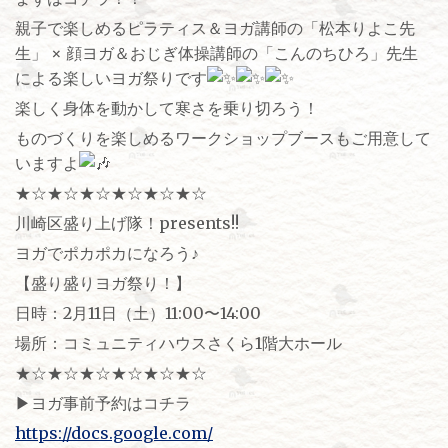
親子で楽しめるピラティス＆ヨガ講師の「松本りよこ先
生」 × 顔ヨガ＆おじぎ体操講師の「こんのちひろ」先生
による楽しいヨガ祭りです
楽しく身体を動かして寒さを乗り切ろう！
ものづくりを楽しめるワークショップブースもご用意して
いますよ
★☆★☆★☆★☆★☆★☆
川崎区盛り上げ隊！presents!!
ヨガでポカポカになろう♪
【盛り盛りヨガ祭り！】
日時：2月11日（土）11:00〜14:00
場所：コミュニティハウスさくら1階大ホール
★☆★☆★☆★☆★☆★☆
▶︎ヨガ事前予約はコチラ
https://docs.google.com/