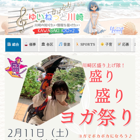
Skip
to
content
総合
催事
🏛 各区
音楽
SPORTS
子育
応募
🏛