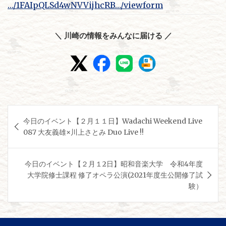
…/1FAIpQLSd4wNVVijhcRB…/viewform
＼ 川崎の情報をみんなに届ける ／
投
今日のイベント【２月１１日】Wadachi Weekend Live
稿
087 大友義雄×川上さとみ Duo Live !!
ナ
ビ
今日のイベント【２月１2日】昭和音楽大学 令和4年度
ゲ
大学院修士課程 修了オペラ公演(2021年度生公開修了試
験）
ー
シ
ョ