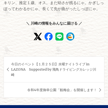
キリン、推定１歳、オス。まだ幼さが残るにゃ。かぎしっ
ぽってわかるかにゃ、長くて先が曲がったしっぽにゃ。
＼ 川崎の情報をみんなに届ける ／
投
今日のイベント【１月２５日】水曜ナイトライブ in
稿
LAZONA Supported by 飛鳥ドライビングカレッジ川
ナ
崎
ビ
ゲ
令和4年度御幸公園「観梅会」を開催します！
ー
シ