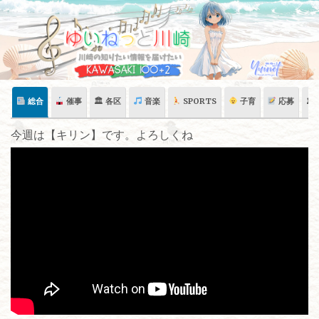
Skip
to
content
総合
催事
🏛 各区
音楽
SPORTS
子育
応募
🏛
今週は【キリン】です。よろしくね