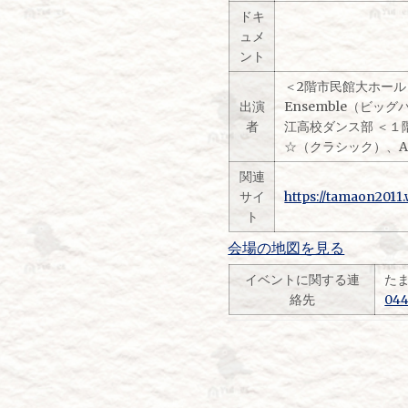
ドキ
ュメ
ント
＜2階市民館大ホール
出演
Ensemble（ビッ
者
江高校ダンス部 ＜１
☆（クラシック）、AM
関連
サイ
https://tamaon2011
ト
会場の地図を見る
イベントに関する連
た
絡先
044