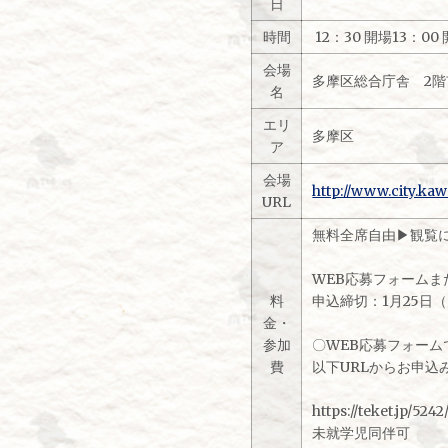
日
時間
12：30 開場13：00
会場
多摩区総合庁舎 2階
名
エリ
多摩区
ア
会場
http://www.city.ka
URL
無料全席自由▶観覧
WEB応募フォーム
料
申込締切：1月25日
金・
参加
〇WEB応募フォーム
費
以下URLからお申込
https://teket.jp/524
未就学児同伴可