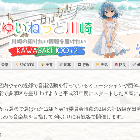
音楽
SPORTS
子育
応募
🏛 行政
天気
防災
内やその近郊で音楽活動を行っているミュージシャンや団体
楽で多摩区を盛り上げようと平成23年度にスタートした区民に
から選考で選ばれた12組と実行委員会推薦の2組の計14組が出
める音楽祭を目指して3年ぶりに有観客で開催します。
土）