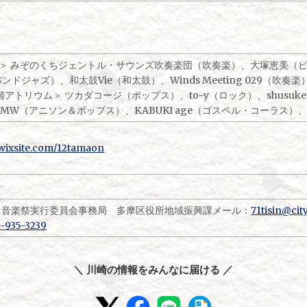
＞ みぞのくちジェントル・サウンズ吹奏楽団（吹奏楽）、大塚恵美（ピアノ
グバンドジャズ）、和太鼓Vie（和太鼓）、Winds Meeting 029（
階アトリウム＞ ツカダコージ（ポップス）、to-y（ロック）、shusu
W（アニソン＆ポップス）、KABUKI age（ゴスペル・コーラス）、C
.wixsite.com/12tamaon
ま音楽祭実行委員会事務局 多摩区役所地域振興課メール：
71tisin@cit
-935-3239
＼ 川崎の情報をみんなに届ける ／