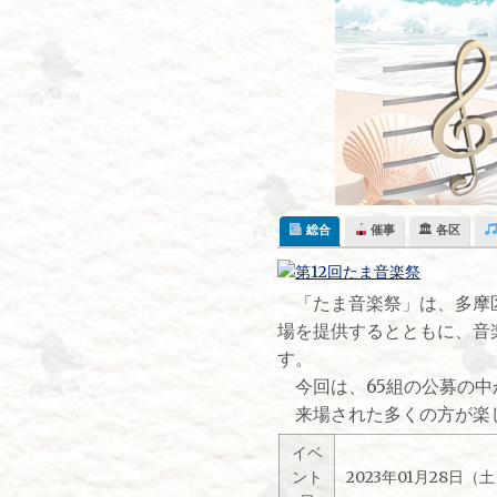
Skip
to
content
総合
催事
🏛 各区
「たま音楽祭」は、多摩区
場を提供するとともに、音
す。
今回は、65組の公募の中
来場された多くの方が楽し
イベ
ント
2023年01月28日（