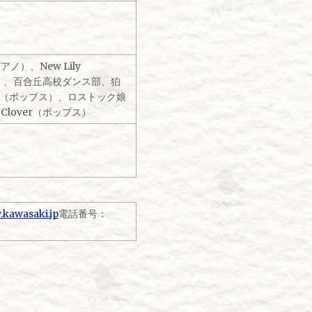
）、New Lily
吹奏楽）、百合丘高校ダンス部、狛
ke（ポップス）、ロストック娘
lover（ポップス）
y.kawasaki.jp
電話番号：