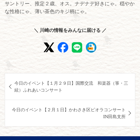
サントリー、推定２歳、オス。ナデナデ好きにゃ。穏やか
な性格にゃ、薄い茶色のキジ柄にゃ。
＼ 川崎の情報をみんなに届ける ／
投
今日のイベント【１月２９日】国際交流 和楽器（箏・三
稿
絃）ふれあいコンサート
ナ
ビ
今日のイベント【２月１日】かわさき区ビオラコンサート
ゲ
IN田島支所
ー
シ