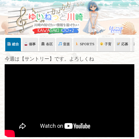
Skip
to
content
総合
催事
🏛 各区
音楽
SPORTS
子育
応募
🏛
今週は【サントリー】です。よろしくね