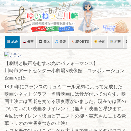
Skip
to
content
総合
催事
🏛 各区
音楽
SPORTS
子育
応募
🏛
【劇場と映画をむすぶ光のパフォーマンス】
川崎市アートセンター小劇場×映像館 コラボレーション
企画 vol.5
1895年にフランスのリュミエール兄弟によって完成した
映画シネマトグラフ。当時映画には音が付いておらず、映
画上映には音楽を奏でる演奏家がいました。現在では音の
ついていない映画をサイレント（無声）映画と呼びます。
今回はサイレント映画ピアニストの柳下美恵さんによる豪
華トリオの生演奏つきの上映♪
＜コドモの部＞はこどもから大人まで笑えるドタバタコメ