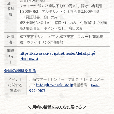
会員1,400円※3
金・
＜オトナの部＞25歳以下1,800円※1、障がい者割引
参加
1,800円※2、アルテリオ・シネマ会員2,100円※3
費
※1 要証明書、窓口のみ
※2 要障がい者手帳、窓口・telのみ、付添1名まで同額
※3 要会員証、ポイントなし、窓口のみ
出演
柳下美恵トリオ ピアノ:柳下美恵、フルート:菊池奏
者
絵、ヴァイオリン:小池吾郎
関連
https://kawasaki-ac.jp/th/theater/detail.php?
サイ
id=000481
ト
会場の地図を見る
イベント
川崎市アートセンター アルテリオ小劇場メー
に関する
ル：
info@kawasaki-ac.jp
電話番号：
044-
連絡先
955-0107
＼ 川崎の情報をみんなに届ける ／