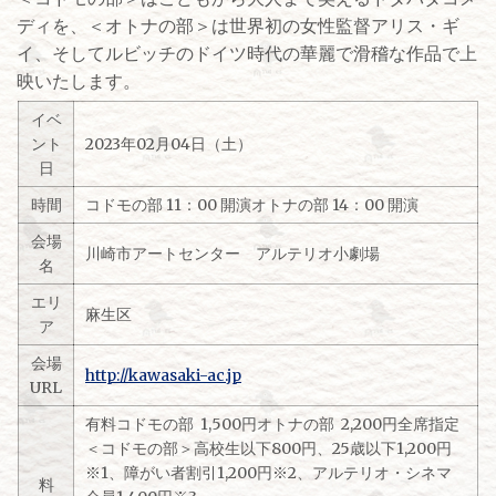
ディを、＜オトナの部＞は世界初の女性監督アリス・ギ
イ、そしてルビッチのドイツ時代の華麗で滑稽な作品で上
映いたします。
イベ
ント
2023年02月04日（土）
日
時間
コドモの部 11：00 開演オトナの部 14：00 開演
会場
川崎市アートセンター アルテリオ小劇場
名
エリ
麻生区
ア
会場
http://kawasaki-ac.jp
URL
有料コドモの部 1,500円オトナの部 2,200円全席指定
＜コドモの部＞高校生以下800円、25歳以下1,200円
※1、障がい者割引1,200円※2、アルテリオ・シネマ
料