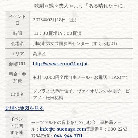
歌劇≪蝶々夫人≫より「ある晴れた日に」
イベント
2023年02月18日（土）
日
時間
13：30 開場14：00 開演
会場名
川崎市男女共同参画センター（すくらむ21）
エリア
高津区
会場URL
http://www.scrum21.or.jp/
料金・参
有料 3,000円全席自由メール・お電話・FAXにて
加費
ソプラノ:大隅千佳子、ヴァイオリン:小林朋子、ピ
出演者
アノ：松田祐輔
会場の地図を見る
イベン
モーツァルトの音楽をたのしむ会 事務局メー
トに関
ル：
info@r-suenaga.com
電話番号：080-2243-
する連
1254FAX：
044-944-3171