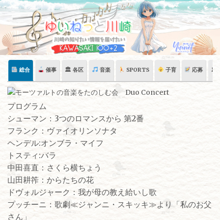
Skip
to
content
総合
催事
🏛 各区
音楽
SPORTS
子育
応募
🏛
プログラム
シューマン：3つのロマンスから 第2番
フランク：ヴァイオリンソナタ
ヘンデル:オンブラ・マイフ
トスティ:バラ
中田喜直：さくら横ちょう
山田耕筰：からたちの花
ドヴォルジャーク：我が母の教え給いし歌
プッチーニ：歌劇≪ジャンニ・スキッキ≫より「私のお父
さん」