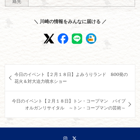
絡先
＼ 川崎の情報をみんなに届ける ／
投
今日のイベント【２月１８日】よみうりランド 800発の
稿
花火＆対大迫力噴水ショー
ナ
ビ
今日のイベント【２月１８日】トン・コープマン パイプ
ゲ
オルガンリサイタル ～トン・コープマンの芸術～
ー
シ
ョ