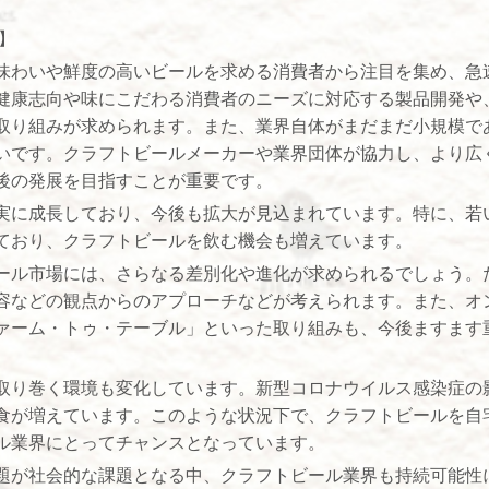
】
味わいや鮮度の高いビールを求める消費者から注目を集め、急
健康志向や味にこだわる消費者のニーズに対応する製品開発や
取り組みが求められます。また、業界自体がまだまだ小規模で
いです。クラフトビールメーカーや業界団体が協力し、より広
後の発展を目指すことが重要です。
実に成長しており、今後も拡大が見込まれています。特に、若
ており、クラフトビールを飲む機会も増えています。
ール市場には、さらなる差別化や進化が求められるでしょう。
容などの観点からのアプローチなどが考えられます。また、オ
ァーム・トゥ・テーブル」といった取り組みも、今後ますます
取り巻く環境も変化しています。新型コロナウイルス感染症の
食が増えています。このような状況下で、クラフトビールを自
ル業界にとってチャンスとなっています。
題が社会的な課題となる中、クラフトビール業界も持続可能性