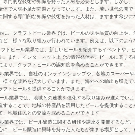
、専門的な技術や知識を持った人材を必要とします。しかし、
全体で人材不足が問題となっています。また、若い世代の間で手
に関する専門的な知識や技術を持った人材は、ますます希少に
めに、クラフトビール業界では、ビールの味や品質の向上や、
など、様々な取り組みが行われています。例えば、以下のよう
クラフトビール業界では、新しいビールを紹介するイベントや、
す。また、インターネット上での情報発信や、ビールに関する
により、クラフトビールの認知度を高めることができます。
ール業界では、自社のオンラインショップや、各地のスーパー
、様々な販路を拡大しています。また、海外への輸出も増えて
ラフトビールを提供することができます。
ビール業界では、地域との連携を強化する取り組みが進んでい
造することで、地域の特産品を活用したビールを提供すること
て、地域住民との交流を深めることができます。
ール業界では、ビール醸造に関する研修や講座を開催するなど
心に、ビール醸造に興味を持った人たちが集まる場所として、