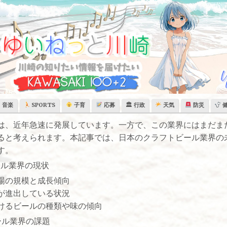
音楽
SPORTS
子育
応募
🏛 行政
天気
防災
は、近年急速に発展しています。一方で、この業界にはまだま
ると考えられます。本記事では、日本のクラフトビール業界の
す。
ール業界の現状
場の規模と成長傾向
が進出している状況
けるビールの種類や味の傾向
ール業界の課題