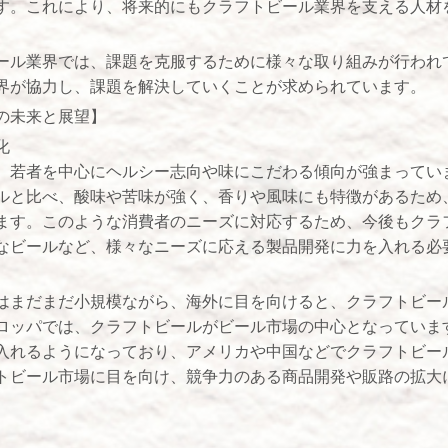
す。これにより、将来的にもクラフトビール業界を支える人材
ール業界では、課題を克服するために様々な取り組みが行われ
界が協力し、課題を解決していくことが求められています。
の未来と展望】
化
、若者を中心にヘルシー志向や味にこだわる傾向が強まってい
ルと比べ、酸味や苦味が強く、香りや風味にも特徴があるため
ます。このような消費者のニーズに対応するため、今後もクラ
なビールなど、様々なニーズに応える製品開発に力を入れる必
はまだまだ小規模ながら、海外に目を向けると、クラフトビー
ロッパでは、クラフトビールがビール市場の中心となっていま
入れるようになっており、アメリカや中国などでクラフトビー
トビール市場に目を向け、競争力のある商品開発や販路の拡大