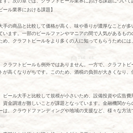
ます。次の章では、クラフトビール業界における課題について
ビール業界における課題】
大手の商品と比較して価格が高く、味や香りが濃厚なことが多
ています。一部のビールファンやマニアの間で人気があるもの
ため、クラフトビールをより多くの人に知ってもらうためには
、クラフトビールも例外ではありません。一方で、クラフトビ
トが高くなりがちです。このため、酒税の負担が大きくなり、
、ビール大手と比較して規模が小さいため、設備投資や広告費
、資金調達が難しいことが課題となっています。金融機関から
ーは、クラウドファンディングや地域の支援など、様々な方法