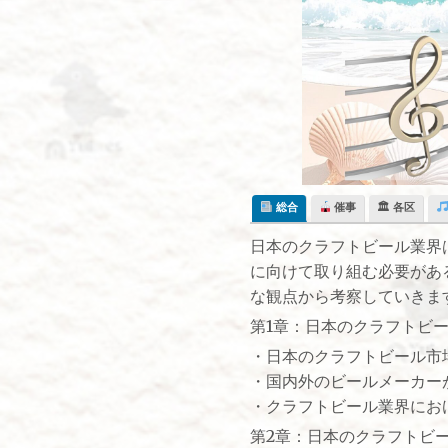
Skip
to
content
総合
催事
🏛 各区
日本のクラフトビール業界
に向けて取り組む必要があ
な観点から考察していきま
第1章：日本のクラフトビ
・日本のクラフトビール市
・国内外のビールメーカー
・クラフトビール業界にお
第2章：日本のクラフトビ