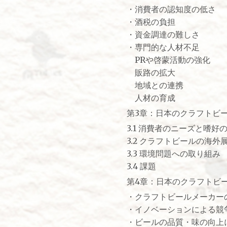
・消費者の認知度の低さ
・酒税の負担
・資金調達の難しさ
・専門的な人材不足
PRや啓蒙活動の強化
販路の拡大
地域との連携
人材の育成
第3章：日本のクラフトビ
3.1 消費者のニーズと嗜好
3.2 クラフトビールの海外
3.3 環境問題への取り組み
3.4 課題
第4章：日本のクラフトビ
・クラフトビールメーカー
・イノベーションによる競
・ビールの品質・味の向上