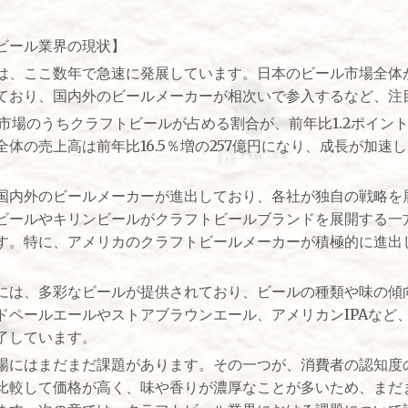
ビール業界の現状】
は、ここ数年で急速に発展しています。日本のビール市場全体
ており、国内外のビールメーカーが相次いで参入するなど、注
ル市場のうちクラフトビールが占める割合が、前年比1.2ポイント
体の売上高は前年比16.5％増の257億円になり、成長が加速
国内外のビールメーカーが進出しており、各社が独自の戦略を
ビールやキリンビールがクラフトビールブランドを展開する一
す。特に、アメリカのクラフトビールメーカーが積極的に進出
には、多彩なビールが提供されており、ビールの種類や味の傾
ドペールエールやストアブラウンエール、アメリカンIPAなど
了しています。
場にはまだまだ課題があります。その一つが、消費者の認知度
比較して価格が高く、味や香りが濃厚なことが多いため、まだ