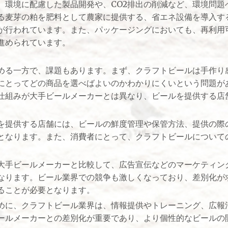
、環境に配慮した製品開発や、CO2排出の削減など、環境問題
る麦芽の粕を肥料として農家に提供する、省エネ設備を導入す
が行われています。また、パッケージングにおいても、再利用
進められています。
める一方で、課題もあります。まず、クラフトビールは手作り
にとってどの商品を選べばよいのかわかりにくいという問題が
仕組みが大手ビールメーカーとは異なり、ビールを提供する店
を提供する店舗には、ビールの鮮度管理や保管方法、提供の際
となります。また、消費者にとって、クラフトビールについて
大手ビールメーカーと比較して、広告宣伝などのマーケティン
なります。ビール業界での競争も激しくなっており、差別化が
ることが必要となります。
めに、クラフトビール業界は、情報提供やトレーニング、広報
ールメーカーとの差別化が重要であり、より個性的なビールの