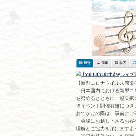
Skip
to
content
総合
催事
🏛 各区
​【新型コロナウイルス感
日本国内における新型コロ
を努めるとともに、感染拡
※イベント開催有無につき
おでかけの際は、事前にご
会場にお越し下さるお客様
理解とご協力を頂けますよ
①咳や発熱といった症状、