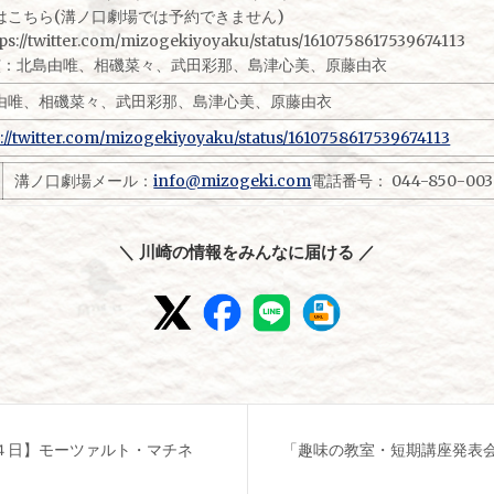
約はこちら(溝ノ口劇場では予約できません)
ps://twitter.com/mizogekiyoyaku/status/1610758617539674113
​出演：北島由唯、相磯菜々、武田彩那、島津心美、原藤由衣
由唯、相磯菜々、武田彩那、島津心美、原藤由衣
s://twitter.com/mizogekiyoyaku/status/1610758617539674113
溝ノ口劇場メール：
info@mizogeki.com
電話番号： 044-850-0038
＼ 川崎の情報をみんなに届ける ／
４日】モーツァルト・マチネ
「趣味の教室・短期講座発表会