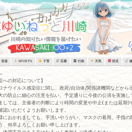
音楽
SPORTS
子育
応募
🏛 行政
天気
防災
染症への対応について】
ナウイルス感染症に関し、政府/自治体/関係諸機関などから
大の防止に細心の注意を払い、予定通りに今後の公演を実施し
ましては、主催者の判断により時間の変更や中止(または延期)
確認いただくようお願いします。
におかれましても、手洗いやうがい、マスクの着用、手指の
う、何卒よろしくお願い申し上げます。
体調不良のある方はなるべく参加をご遠慮ください。