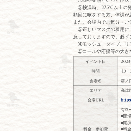
②検温時、37.5℃以上
頻回に咳をする方、体調が
また、会場内でご気分・ご
③正しいマスクの着用にご
意しておりますので、必ず
④モッシュ、ダイブ、リフ
⑤コールや応援等の大きな
イベント日
202
時間
10：
会場名
溝ノ
エリア
高津
会場URL
http
有料一
■開場
■開演
料金・参加費
■料金