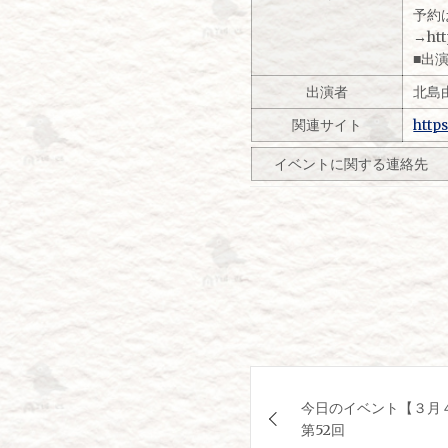
​予
→htt
■​
出演者
北島
関連サイト
http
イベントに関する連絡先
投
今日のイベント【３月
稿
第52回