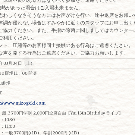
の発熱があった場合はご入場出来ません。
思わしくなさそうな方にはお声がけを行い、途中退席をお願い
体調が優れない場合はすみやかに近くのスタッフにお申し出く
協力ください。また、手指の除菌に関しましてはカウンター
ご利用ください。
ト、圧縮等のお客様同士接触のある行為はご遠慮ください。
声を発する行為はご遠慮ください。ご協力お願いします。
3年03月04日（土）
30 開場11：00 開演
口劇場
区
s://www.mizogeki.com
般 3,700円学割 2,000円全席自由【Yui 13th Birthday ライブ】
：10:30
：11:00
：一般 3700円(+1D)、学割 2000円 (+1D)