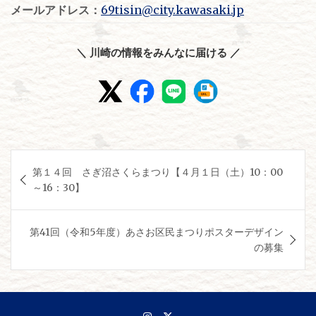
メールアドレス：
69tisin@city.kawasaki.jp
＼ 川崎の情報をみんなに届ける ／
投
第１４回 さぎ沼さくらまつり【４月１日（土）10：00
稿
～16：30】
ナ
ビ
第41回（令和5年度）あさお区民まつりポスターデザイン
ゲ
の募集
ー
シ