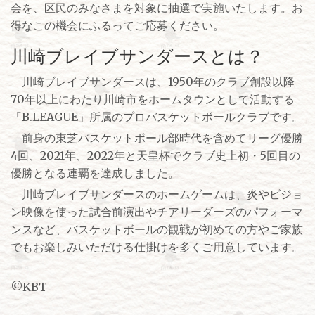
会を、区民のみなさまを対象に抽選で実施いたします。お
得なこの機会にふるってご応募ください。
川崎ブレイブサンダースとは？
川崎ブレイブサンダースは、1950年のクラブ創設以降
70年以上にわたり川崎市をホームタウンとして活動する
「B.LEAGUE」所属のプロバスケットボールクラブです。
前身の東芝バスケットボール部時代を含めてリーグ優勝
4回、2021年、2022年と天皇杯でクラブ史上初・5回目の
優勝となる連覇を達成しました。
川崎ブレイブサンダースのホームゲームは、炎やビジョ
ン映像を使った試合前演出やチアリーダーズのパフォーマ
ンスなど、バスケットボールの観戦が初めての方やご家族
でもお楽しみいただける仕掛けを多くご用意しています。
©KBT