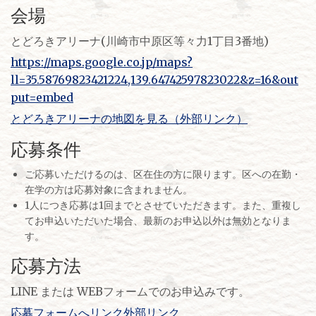
会場
とどろきアリーナ(川崎市中原区等々力1丁目3番地)
https://maps.google.co.jp/maps?
ll=35.58769823421224,139.64742597823022&z=16&out
put=embed
とどろきアリーナの地図を見る（外部リンク）
応募条件
ご応募いただけるのは、区在住の方に限ります。区への在勤・
在学の方は応募対象に含まれません。
1人につき応募は1回までとさせていただきます。また、重複し
てお申込いただいた場合、最新のお申込以外は無効となりま
す。
応募方法
LINE または WEBフォームでのお申込みです。
応募フォームへリンク外部リンク