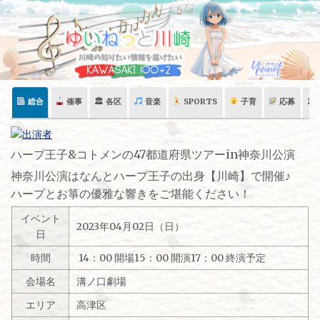
Skip
to
content
総合
催事
🏛 各区
音楽
SPORTS
子育
応募
🏛
ハープ王子&コトメンの47都道府県ツアーin神奈川公演
神奈川公演はなんとハープ王子の出身【川崎】で開催♪
ハープとお箏の優雅な響きをご堪能ください！
イベント
2023年04月02日（日）
日
時間
14：00 開場15：00 開演17：00 終演予定
会場名
溝ノ口劇場
エリア
高津区