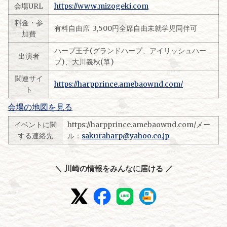
会場URL
https://www.mizogeki.com
料金・参
有料自由席 3,500円全席自由未就学児同伴可
加費
ハープ王子(グランドハープ、アイリッシュハー
出演者
プ)、大川義秋(箏)
関連サイ
https://harpprince.amebaownd.com/
ト
会場の地図を見る
イベントに関
https://harpprince.amebaownd.com/メー
する連絡先
ル：
sakuraharp@yahoo.co.jp
＼ 川崎の情報をみんなに届ける ／