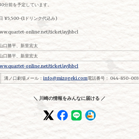
30分前を予定しています。
ト
 ¥5,500-(1ドリンク代込み)
www.quartet-online.net/ticket/ayjhbcl
山口勝平、新里宏太
山口勝平、新里宏太
www.quartet-online.net/ticket/ayjhbcl
溝ノ口劇場メール：
info@mizogeki.com
電話番号： 044-850-0038
＼ 川崎の情報をみんなに届ける ／