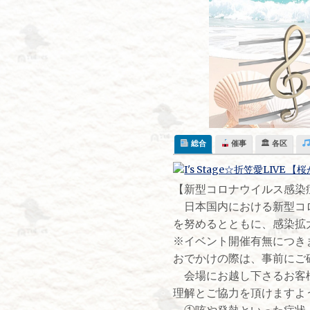
Skip
to
content
総合
催事
🏛 各区
​【新型コロナウイルス感
日本国内における新型コロ
を努めるとともに、感染拡
※イベント開催有無につき
おでかけの際は、事前にご
会場にお越し下さるお客様
理解とご協力を頂けますよ
①咳や発熱といった症状、