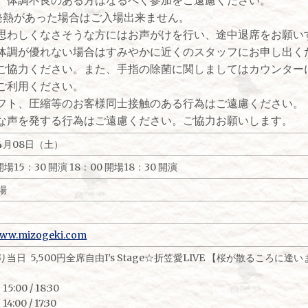
の発熱があった場合はご入場出来ません。
思わしくなさそうな方にはお声がけを行い、途中退席をお願い
体調が優れない場合はすみやかに近くのスタッフにお申し出く
協力ください。また、手指の除菌に関しましてはカウンター
ご利用ください。
ト、圧縮等のお客様同士接触のある行為はご遠慮ください。
声を発する行為はご遠慮ください。ご協力お願いします。
04月08日（土）
開場15：30 開演 18：00 開場18：30 開演
場
/www.mizogeki.com
当日 5,500円全席自由I’s Stage☆折笠愛LIVE 【桜が散るころに逢
5:00 / 18:30
4:00 / 17:30