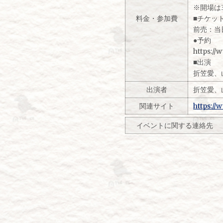
※開場は
料金・参加費
■チケッ
前売：当日
●予約
https://
■出演
折笠愛、
出演者
折笠愛、
関連サイト
https://
イベントに関する連絡先