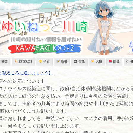
音楽
SPORTS
子育
応募
🏛 行政
天気
防災
染症への対応について】
ナウイルス感染症に関し、政府/自治体/関係諸機関などから
大の防止に細心の注意を払い、予定通りに今後の公演を実施し
ましては、主催者の判断により時間の変更や中止(または延期)
確認いただくようお願いします。
におかれましても、手洗いやうがい、マスクの着用、手指の
う、何卒よろしくお願い申し上げます。
体調不良のある方はなるべく参加をご遠慮ください。