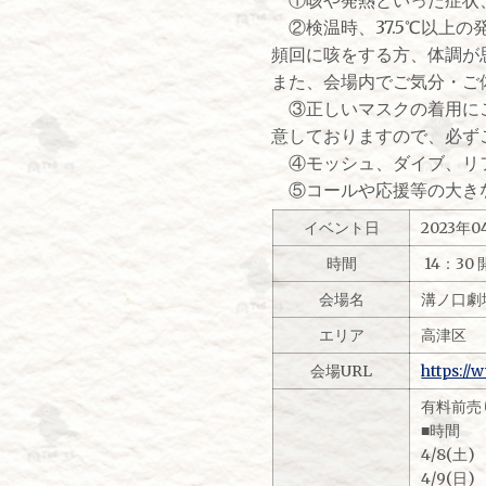
②検温時、37.5℃以上
頻回に咳をする方、体調が
また、会場内でご気分・ご
③正しいマスクの着用にご
意しておりますので、必ず
④モッシュ、ダイブ、リフ
⑤コールや応援等の大きな
イベント日
2023年
時間
14：30 
会場名
溝ノ口劇
エリア
高津区
会場URL
https:/
有料前売り
■時間
4/8(土) 1
4/9(日) 1