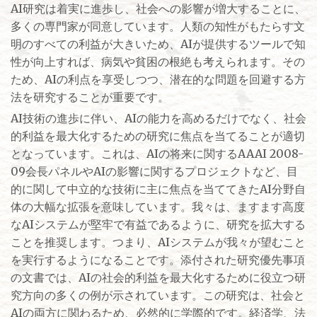
AI研究は着実に進歩し、社会への影響が増大することに、
多くの専門家が同意しています。人類の知性がもたらす文
明のすべての利益が大きいため、AIが提供するツールで知
性が向上すれば、病気や貧困の根絶も考えられます。その
ため、AIの利点を享受しつつ、潜在的な問題を回避する方
法を研究することが重要です。
AI技術の進歩に伴い、AIの能力を高めるだけでなく、社会
的利益を最大化するための研究に焦点を当てることが適切
となっています。これは、AIの将来に関するAAAI 2008-
09会長パネルやAIの影響に関するプロジェクトなど、目
的に関して中立的な技術に主に焦点を当ててきたAI分野自
体の大幅な拡張を意味しています。我々は、ますます高度
なAIシステムが堅牢で有益であるように、研究を拡大する
ことを推奨します。つまり、AIシステムが我々が望むこと
を実行するようになることです。添付された研究優先事項
の文書では、AIの社会的利益を最大化するために役立つ研
究方向の多くの例が示されています。この研究は、社会と
AIの両方に関わるため、必然的に学際的です。経済学、法