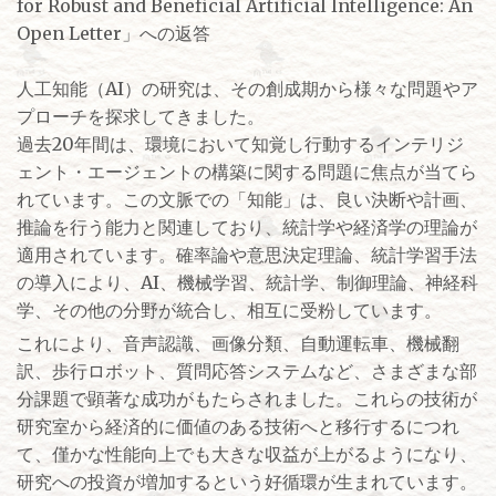
for Robust and Beneficial Artificial Intelligence: An
Open Letter」への返答
人工知能（AI）の研究は、その創成期から様々な問題やア
プローチを探求してきました。
過去20年間は、環境において知覚し行動するインテリジ
ェント・エージェントの構築に関する問題に焦点が当てら
れています。この文脈での「知能」は、良い決断や計画、
推論を行う能力と関連しており、統計学や経済学の理論が
適用されています。確率論や意思決定理論、統計学習手法
の導入により、AI、機械学習、統計学、制御理論、神経科
学、その他の分野が統合し、相互に受粉しています。
これにより、音声認識、画像分類、自動運転車、機械翻
訳、歩行ロボット、質問応答システムなど、さまざまな部
分課題で顕著な成功がもたらされました。これらの技術が
研究室から経済的に価値のある技術へと移行するにつれ
て、僅かな性能向上でも大きな収益が上がるようになり、
研究への投資が増加するという好循環が生まれています。