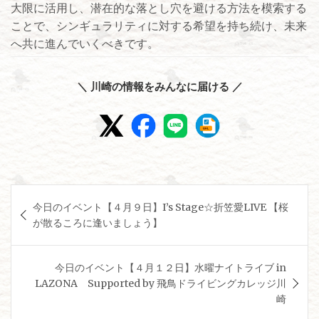
大限に活用し、潜在的な落とし穴を避ける方法を模索する
ことで、シンギュラリティに対する希望を持ち続け、未来
へ共に進んでいくべきです。
＼ 川崎の情報をみんなに届ける ／
投
今日のイベント【４月９日】I’s Stage☆折笠愛LIVE 【桜
稿
が散るころに逢いましょう】
ナ
ビ
今日のイベント【４月１２日】水曜ナイトライブ in
ゲ
LAZONA Supported by 飛鳥ドライビングカレッジ川
崎
ー