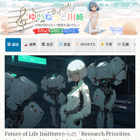
Skip
to
content
総合
催事
🏛 各区
音楽
SPORTS
子育
応募
🏛
Future of Life Instituteからの「Research Priorities