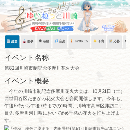
Skip
to
content
総合
催事
🏛 各区
音楽
SPORTS
子育
応募
🏛
イベント名称
第82回川崎市制記念多摩川花火大会
イベント概要
今年の川崎市制記念多摩川花火大会は、10月21日（土）
に世田谷区たまがわ花火大会と合同開催します。今年も、
午後6時から午後7時までの1時間、川崎市高津区諏訪二丁
目先 多摩川河川敷において約6千発の花火を打ち上げま
す。