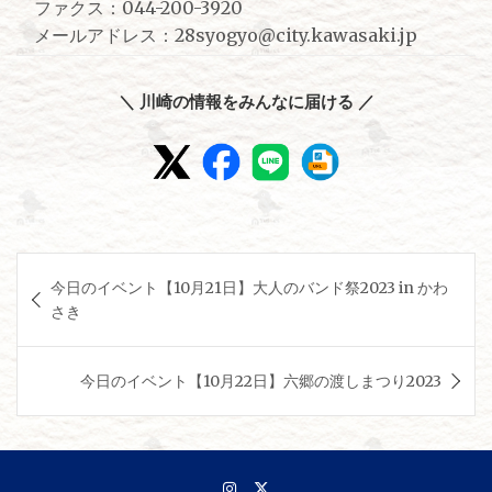
ファクス：044-200-3920
メールアドレス：28syogyo@city.kawasaki.jp
＼ 川崎の情報をみんなに届ける ／
投
今日のイベント【10月21日】大人のバンド祭2023 in かわ
稿
さき
ナ
ビ
今日のイベント【10月22日】六郷の渡しまつり2023
ゲ
ー
シ