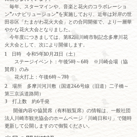
毎年、スターマインや、音楽と花火のコラボレーショ
ン”ハナビリュージョン”を実施しており、近年は対岸の世
田谷区「たまがわ花火大会」との合同開催で、より一層華
やかな花火大会となりました。
今年度につきましては、第82回川崎市制記念多摩川花
火大会として、次により開催します。
1 日時 令和5年10月21日（土）
ステージイベント：午後5時～6時 ※川崎会場（協
賛席）のみ
花火打上：午後6時～7時
2 場所 多摩川河川敷（国道246号線（旧道）二子橋～
第三京浜道路間）
3 打上数 約6千発
開催内容や協賛席（有料観覧席）の情報は、一般社団
法人川崎市観光協会のホームページ「川崎日和り」で随時
更新して公開しますので御覧ください。