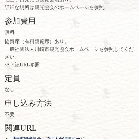
詳細な場所は観光協会のホームページを参照。
参加費用
無料
協賛席（有料観覧席）あり。
一般社団法人川崎市観光協会ホームページを参照してくだ
さい。
※下記URL参照
定員
なし
申し込み方法
不要
関連URL
川崎市観光協会 花火大会特設ページ