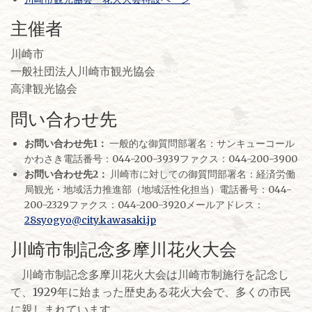
主催者
川崎市
一般社団法人川崎市観光協会
高津観光協会
問い合わせ先
お問い合わせ先1：
一般的な御質問部署名：サンキューコール
かわさき電話番号：044-200-3939ファクス：044-200-3900
お問い合わせ先2：
川崎市に対しての御質問部署名：経済労働
局観光・地域活力推進部（地域活性化担当）電話番号：044-
200-2329ファクス：044-200-3920メールアドレス：
28syogyo@city.kawasaki.jp
川崎市制記念多摩川花火大会
川崎市制記念多摩川花火大会は川崎市制施行を記念し
て、1929年に始まった歴史ある花火大会で、多くの市民
に親しまれています。