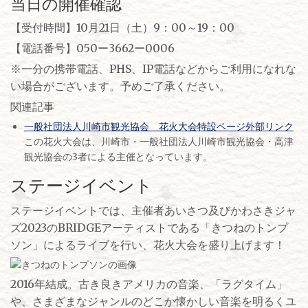
当日の開催確認
【受付時間】10月21日（土）9：00～19：00
【電話番号】050ー3662ー0006
※一分の携帯電話、PHS、IP電話などからご利用になれな
い場合がございます。予めご了承ください。
関連記事
一般社団法人川崎市観光協会 花火大会特設ページ外部リンク
この花火大会は、川崎市・一般社団法人川崎市観光協会・高津
観光協会の3者による主催となっています。
ステージイベント
ステージイベントでは、主催者あいさつ及びかわさきジャ
ズ2023のBRIDGEアーティストである「きつねのトンプ
ソン」によるライブを行い、花火大会を盛り上げます！
2016年結成。古き良きアメリカの音楽、「ラグタイム」
や、さまざまなジャンルのどこか懐かしい音楽を明るくユ