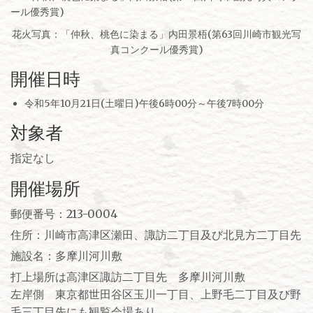
花火写真：「仲秋、桃色に染まる」内田景梧(第63回川崎市観光写
真コンクール優秀賞)
開催日時
令和5年10月21日(土曜日)午後6時00分～午後7時00分
対象者
指定なし
開催場所
郵便番号：213-0004
住所：川崎市高津区瀬田、諏訪二丁目及び北見方二丁目先
施設名：多摩川河川敷
打上場所は高津区諏訪二丁目先 多摩川河川敷
左岸側 東京都世田谷区玉川一丁目、上野毛二丁目及び野
毛三丁目先にも観覧会場あり。