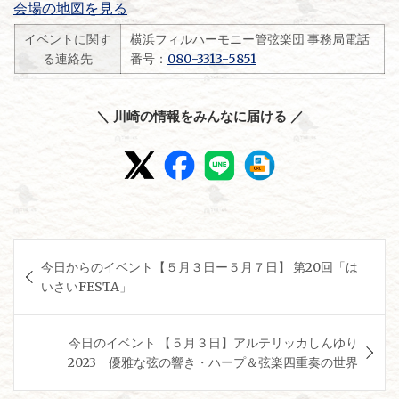
会場の地図を見る
イベントに関す
横浜フィルハーモニー管弦楽団 事務局電話
る連絡先
番号：
080-3313-5851
＼ 川崎の情報をみんなに届ける ／
投
今日からのイベント【５月３日ー５月７日】 第20回「は
稿
いさいFESTA」
ナ
ビ
今日のイベント 【５月３日】アルテリッカしんゆり
ゲ
2023 優雅な弦の響き・ハープ＆弦楽四重奏の世界
ー