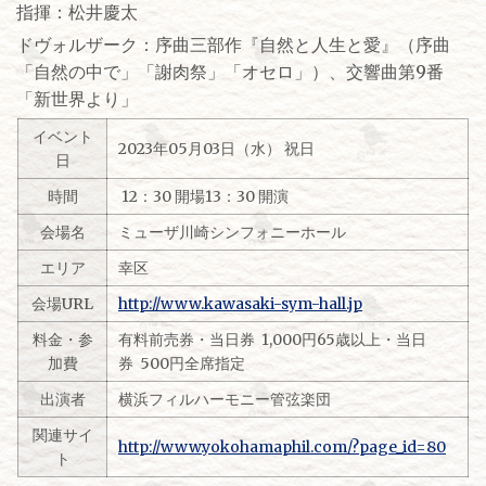
指揮：松井慶太
ドヴォルザーク：序曲三部作『自然と人生と愛』（序曲
「自然の中で」「謝肉祭」「オセロ」）、交響曲第9番
「新世界より」
イベント
2023年05月03日（水） 祝日
日
時間
12：30 開場13：30 開演
会場名
ミューザ川崎シンフォニーホール
エリア
幸区
会場URL
http://www.kawasaki-sym-hall.jp
料金・参
有料前売券・当日券 1,000円65歳以上・当日
加費
券 500円全席指定
出演者
横浜フィルハーモニー管弦楽団
関連サイ
http://www.yokohamaphil.com/?page_id=80
ト