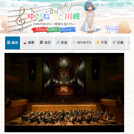
Skip
to
content
総合
催事
🏛 各区
音楽
SPORTS
子育
応募
🏛