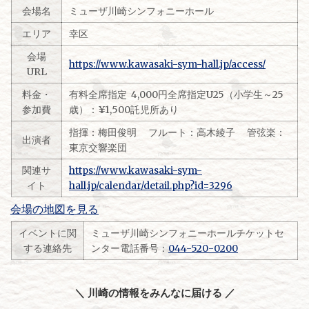
会場名
ミューザ川崎シンフォニーホール
エリア
幸区
会場
https://www.kawasaki-sym-hall.jp/access/
URL
料金・
有料全席指定 4,000円全席指定U25（小学生～25
参加費
歳）：¥1,500託児所あり
指揮：梅田俊明 フルート：高木綾子 管弦楽：
出演者
東京交響楽団
関連サ
https://www.kawasaki-sym-
イト
hall.jp/calendar/detail.php?id=3296
会場の地図を見る
イベントに関
ミューザ川崎シンフォニーホールチケットセ
する連絡先
ンター電話番号：
044-520-0200
＼ 川崎の情報をみんなに届ける ／