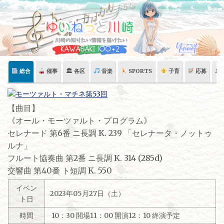
Skip
to
content
総合
催事
🏛 各区
音楽
SPORTS
子育
応募
🏛
【曲目】
《オール・モーツァルト・プログラム》
セレナード 第6番 ニ長調 K. 239 「セレナータ・ノットゥ
ルナ」
フルート協奏曲 第2番 ニ長調 K. 314 (285d)
交響曲 第40番 ト短調 K. 550
イベン
2023年05月27日（土）
ト日
時間
10：30 開場11：00 開演12：10 終演予定