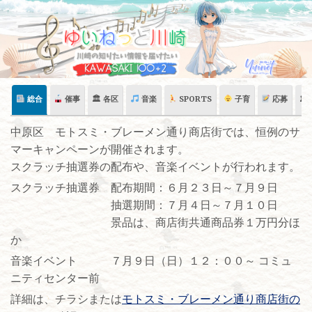
Skip
to
content
総合
催事
🏛 各区
音楽
SPORTS
子育
応募
🏛
中原区 モトスミ・ブレーメン通り商店街では、恒例のサ
マーキャンペーンが開催されます。
スクラッチ抽選券の配布や、音楽イベントが行われます。
スクラッチ抽選券 配布期間：６月２３日～７月９日
抽選期間：７月４日～７月１０日
景品は、商店街共通商品券１万円分ほ
か
音楽イベント ７月９日（日）１２：００～ コミュ
ニティセンター前
詳細は、チラシまたは
モトスミ・ブレーメン通り商店街の