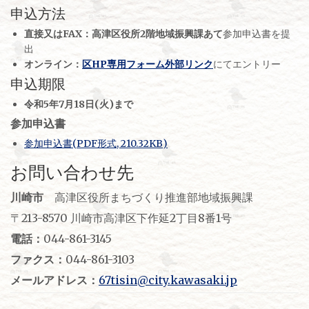
申込方法
直接又はFAX：高津区役所2階地域振興課あて
参加申込書を提
出
オンライン：
区HP専用フォーム外部リンク
にてエントリー
申込期限
令和5年7月18日(火)まで
参加申込書
参加申込書(PDF形式, 210.32KB)
お問い合わせ先
川崎市
高津区役所まちづくり推進部地域振興課
〒213-8570 川崎市高津区下作延2丁目8番1号
電話：
044-861-3145
ファクス：
044-861-3103
メールアドレス：
67tisin@city.kawasaki.jp