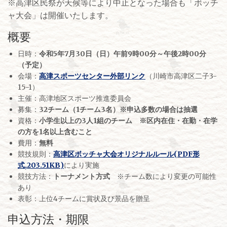
※高津区民祭が天候等により中止となった場合も「ボッチ
ャ大会」は開催いたします。
概要
日時：
令和5年7月30日（日）午前9時00分～午後2時00分
（予定）
会場：
高津スポーツセンター外部リンク
（川崎市高津区二子3-
15-1）
主催：高津地区スポーツ推進委員会
募集：
32チーム（1チーム3名）※
申込多数の場合は抽選
資格：
小学生以上の3人1組のチーム ※
区内在住・在勤・在学
の方を1名以上含むこと
費用：
無料
競技規則：
高津区ボッチャ大会オリジナルルール(PDF形
式,203.51KB)
により実施
競技方法：
トーナメント方式
※チーム数により変更の可能性
あり
表彰：上位4チームに賞状及び景品を贈呈
申込方法・期限