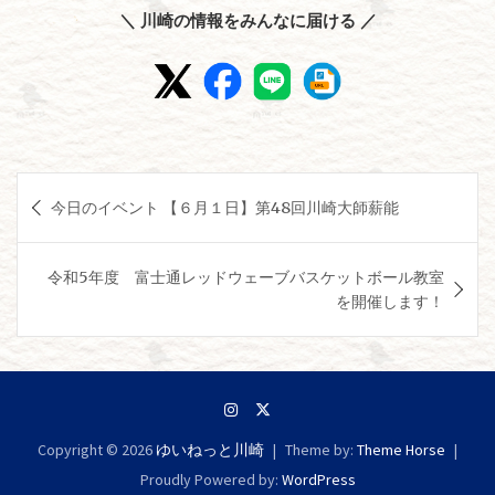
＼ 川崎の情報をみんなに届ける ／
投
今日のイベント 【６月１日】第48回川崎大師薪能
稿
ナ
令和5年度 富士通レッドウェーブバスケットボール教室
ビ
を開催します！
ゲ
ー
シ
ョ
Copyright © 2026
ゆいねっと川崎
Theme by:
Theme Horse
ン
Proudly Powered by:
WordPress