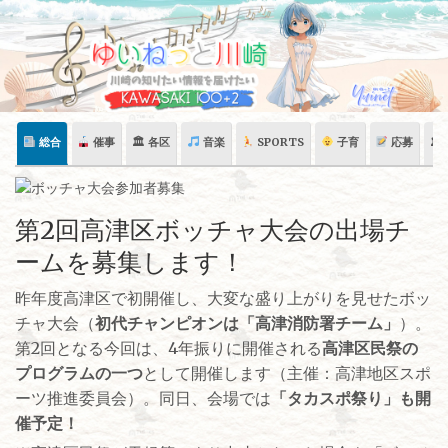
Skip
to
content
総合
催事
🏛 各区
音楽
SPORTS
子育
応募
🏛
第2回高津区ボッチャ大会の出場チ
ームを募集します！
昨年度高津区で初開催し、大変な盛り上がりを見せたボッ
チャ大会（
初代チャンピオンは「高津消防署チーム」
）。
第2回となる今回は、4年振りに開催される
高津区民祭の
プログラムの一つ
として開催します（主催：高津地区スポ
ーツ推進委員会）。同日、会場では
「タカスポ祭り」も開
催予定！