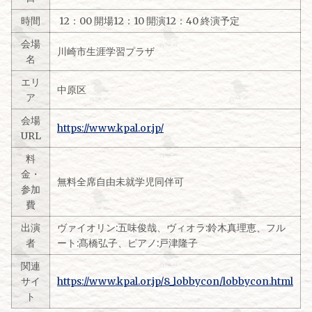
時間
12：00 開場12：10 開演12：40 終演予定
会場
川崎市生涯学習プラザ
名
エリ
中原区
ア
会場
https://www.kpal.or.jp/
URL
料
金・
無料全席自由未就学児同伴可
参加
費
出演
ヴァイオリン:五味俊哉、ヴィオラ:鈴木真理恵、フル
者
ート:髙橋弘子、ピアノ:戸津隆子
関連
サイ
https://www.kpal.or.jp/8_lobbycon/lobbycon.html
ト