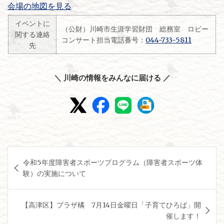
会場の地図を見る
イベントに
（公財）川崎市生涯学習財団 総務室 ロビー
関する連絡
コンサート担当電話番号：
044-733-5811
先
＼ 川崎の情報をみんなに届ける ／
投
令和5年度障害者スポーツプログラム（障害者スポーツ体
稿
験）の実施について
ナ
ビ
【高津区】プラザ橘 7月14日金曜日「子育てひろば」開
ゲ
催します！