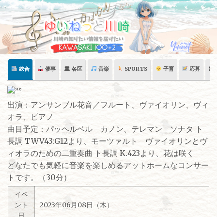
Skip
to
content
総合
催事
🏛 各区
音楽
SPORTS
子育
応募
🏛
出演：アンサンブル花音／フルート、ヴァイオリン、ヴィ
オラ、ピアノ
曲目予定：パッヘルベル カノン、テレマン ソナタ ト
長調 TWV43:G12より、モーツァルト ヴァイオリンとヴ
ィオラのための二重奏曲 ト長調 K.423より、花は咲く
どなたでも気軽に音楽を楽しめるアットホームなコンサー
トです。（30分）
イベ
ント
2023年06月08日（木）
日