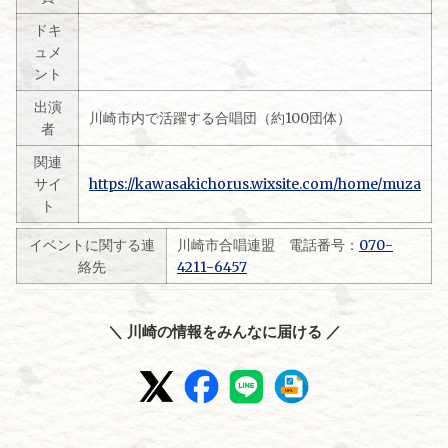
ドキ
ュメ
ント
出演
川崎市内で活躍する合唱団（約100団体）
者
関連
サイ
https://kawasakichorus.wixsite.com/home/muza
ト
イベントに関する連
川崎市合唱連盟 電話番号：
070-
絡先
4211-6457
＼ 川崎の情報をみんなに届ける ／