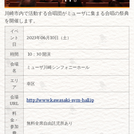
川崎市内で活動する合唱団がミューザに集まる合唱の祭典
を開催します。
イベ
ント
2023年06月10日（土）
日
時間
10：30 開演
会場
ミューザ川崎シンフォニーホール
名
エリ
幸区
ア
会場
http://www.kawasaki-sym-hall.jp
URL
料
金・
無料全席自由託児所あり
参加
費