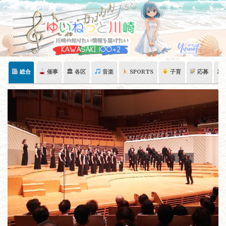
Skip
to
content
総合
催事
🏛 各区
音楽
SPORTS
子育
応募
🏛