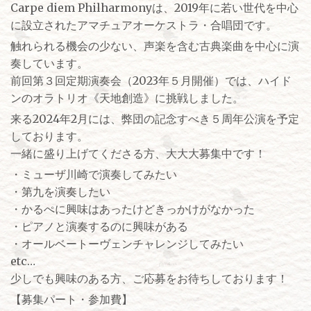
Carpe diem Philharmonyは、2019年に若い世代を中心
に設立されたアマチュアオーケストラ・合唱団です。
触れられる機会の少ない、声楽を含む古典楽曲を中心に演
奏しています。
前回第３回定期演奏会（2023年５月開催）では、ハイド
ンのオラトリオ《天地創造》に挑戦しました。
来る2024年2月には、弊団の記念すべき５周年公演を予定
しております。
一緒に盛り上げてくださる方、大大大募集中です！
・ミューザ川崎で演奏してみたい
・第九を演奏したい
・かるぺに興味はあったけどきっかけがなかった
・ピアノと演奏するのに興味がある
・オールベートーヴェンチャレンジしてみたい
etc…
少しでも興味のある方、ご応募をお待ちしております！
【募集パート・参加費】