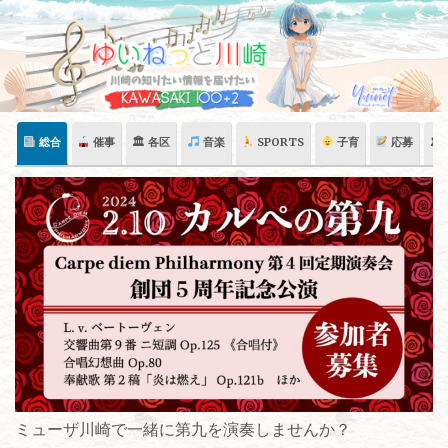
Skip
to
content
総合
催事
🏛 各区
音楽
SPORTS
子育
応募
🏛
ミューザ川崎で一緒に第九を演奏しませんか？