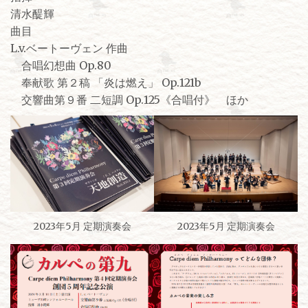
清水醍輝
曲目
L.v.ベートーヴェン 作曲
合唱幻想曲 Op.80
奉献歌 第２稿 「炎は燃え」 Op.121b
交響曲第９番 二短調 Op.125《合唱付》 ほか
2023年5月 定期演奏会
2023年5月 定期演奏会