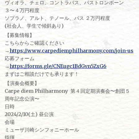
ヴィオラ、チェロ、コントラバス、バストロンボーン
３〜４万円程度
ソプラノ、アルト、テノール、バス ２万円程度
(社会人、学生で傾斜あり)
【募集情報】
こちらからご確認ください
→
https://www.carpediemphilharmony.com/join-us
応募フォーム
→
https://forms.gle/CNEugc1BdGvn5ZxG6
まずはご相談だけでも承ります！
【演奏会概要】
Carpe diem Philharmony 第４回定期演奏会〜創団５
周年記念公演〜
日時
2024/2/10(土) 昼公演
会場
ミューザ川崎シンフォニーホール
指揮