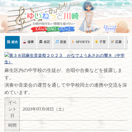
Skip
to
content
総合
催事
🏛 各区
音楽
SPORTS
子育
応募
🏛
麻生区内の中学校の生徒が、合唱や合奏などを披露しま
す。
演奏や音楽会の運営を通して中学校同士の連携や交流を深
めています。
イベ
ント
2023年07月01日（土）
日
時間