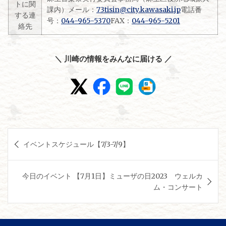
トに関
課内）メール：
73tisin@city.kawasaki.jp
電話番
する連
号：
044-965-5370
FAX：
044-965-5201
絡先
＼ 川崎の情報をみんなに届ける ／
投
イベントスケジュール【7/3-7/9】
稿
ナ
今日のイベント 【7月1日】ミューザの日2023 ウェルカ
ビ
ム・コンサート
ゲ
ー