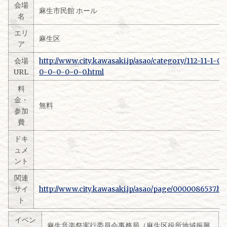
会場
麻生市民館 ホール
名
エリ
麻生区
ア
会場
http://www.city.kawasaki.jp/asao/category/112-11-1-0-
URL
0-0-0-0-0-0.html
料
金・
無料
参加
費
ドキ
ュメ
ント
関連
サイ
http://www.city.kawasaki.jp/asao/page/0000086537.ht
ト
イベン
麻生音楽祭実行委員会事務局（麻生区役所地域振興