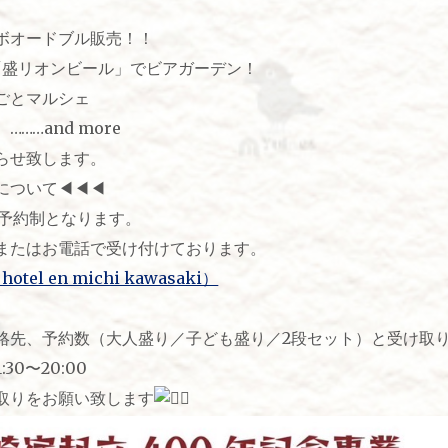
ボオードブル販売！！
「盛リオンビール」でビアガーデン！
ごとマルシェ
 more
らせ致します。
ついて◀︎◀︎◀︎
前予約制となります。
またはお電話で受け付けております。
el en michi kawasaki）
絡先、予約数（大人盛り／子ども盛り／2段セット）と受け取
30〜20:00
取りをお願い致します