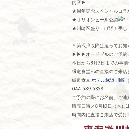
内容▶︎
★周年記念スペシャルコラ
★オリオンビール公認
★川崎区盛り上げ隊！手し
………and
＊第弐弾以降は追ってお知
▶︎▶︎▶︎オードブルのご予約に
本日から8月3日までの事
縁道食堂への直接のご来店
縁道食堂
ホテル縁道 川崎（hot
044-589-5858
ご予約の際にお名前、ご連
販売日時／8月10日（木）11:
時間内に直接ご来店で受け