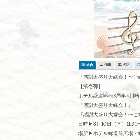
Skip
to
content
総合
催事
🏛 各区
『感謝大盛り大縁会！〜ご
【第壱弾】
ホテル縁道
3周年×川
『感謝大盛り大縁会！』
『感謝大盛り大縁会！〜ご
日時▶︎8月10日（木）11:30〜
場所▶︎ホテル縁道前広場・