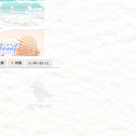
健康
特集
ゆいねっと
』
』