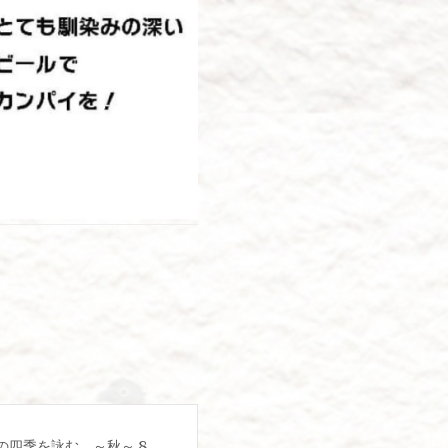
四季を詠む ～秋～ 8