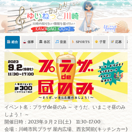
Skip
to
content
総合
催事
🏛 各区
音楽
SPORTS
子育
応募
🏛
イベント名：プラザde昼のみ ～ そうだ、いまこそ昼のみ
しよう！ ～
開催日時：2023年９月２日(土) 11:30~17:00
会場：川崎市民プラザ 屋内広場、西玄関前(キッチンカー)