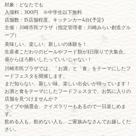
対象：どなたでも
入場料：300円 ※中学生以下無料
店舗数：15店舗程度、キッチンカー4台(予定)
主催：川崎市民プラザ（指定管理者：川崎みらい創造グル
ープ）
美味しい、楽しい、新しいの体験を！
生産者こだわりのビールやフード類が1日限りで大集合。
昼からほろ酔いしたっていいじゃない！
川崎市民プラザでは、「お酒」と「食」をテーマにしたフ
ードフェスタを開催します。
まだ知らない、新しい味、楽しい出会いが待っています！
お酒と食をテーマにしたフードフェスタで、お気に入りの
店舗を見つけませんか？
ライブや抽選会、クイズラリーもあるので一日楽しめま
す。
飲める人も、飲めない人も、ご家族みなさんでお越しくだ
さい。