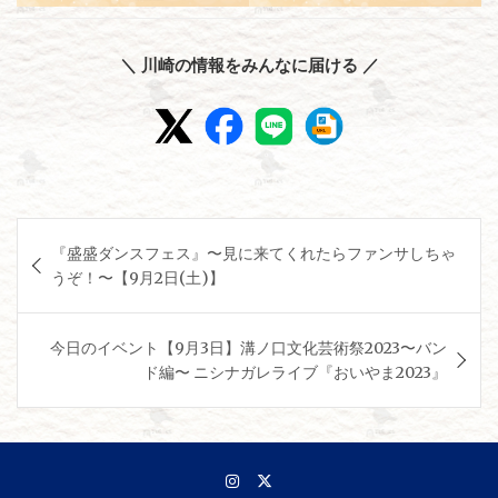
＼ 川崎の情報をみんなに届ける ／
投
『盛盛ダンスフェス』〜見に来てくれたらファンサしちゃ
稿
うぞ！〜【9月2日(土)】
ナ
ビ
今日のイベント【9月3日】溝ノ口文化芸術祭2023〜バン
ゲ
ド編〜 ニシナガレライブ『おいやま2023』
ー
シ
ョ