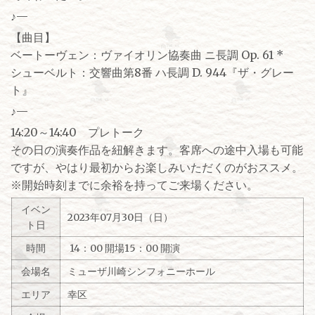
♪—
【曲目】
ベートーヴェン：ヴァイオリン協奏曲 ニ長調 Op. 61 *
シューベルト：交響曲第8番 ハ長調 D. 944『ザ・グレー
ト』
♪—
14:20～14:40 プレトーク
その日の演奏作品を紐解きます。客席への途中入場も可能
ですが、やはり最初からお楽しみいただくのがおススメ。
※開始時刻までに余裕を持ってご来場ください。
イベン
2023年07月30日（日）
ト日
時間
14：00 開場15：00 開演
会場名
ミューザ川崎シンフォニーホール
エリア
幸区