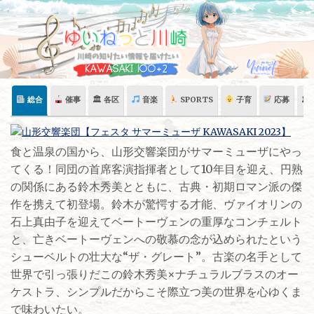
Skip
to
content
総合
催事
🏛 各区
音楽
SPORTS
子育
応募
🏛
食と温泉の国から、山形交響楽団がサマーミューザにやっ
てくる！同団の首席客演指揮者として10年目を迎え、円熟
の関係にある鈴木秀美とともに、古典・初期ロマン派の傑
作を携えて初登場。鈴木が驚愕する才能、ヴァイオリンの
石上真由子を迎えてベートーヴェンの重厚なコンチェルト
と、亡きベートーヴェンへの敬慕の念が込められたという
シューベルトの壮大な“ザ・グレート”。古楽の名手として
世界で引っ張りだこの鈴木秀美×ナチュラルブラスのオー
ケストラ、シンプルだからこそ際立つ美の世界を心ゆくま
で味わいたい。