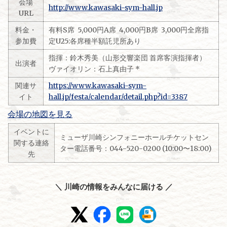
会場
http://www.kawasaki-sym-hall.jp
URL
料金・
有料S席 5,000円A席 4,000円B席 3,000円全席指
参加費
定U25:各席種半額託児所あり
指揮：鈴木秀美（山形交響楽団 首席客演指揮者）
出演者
ヴァイオリン：石上真由子 *
関連サ
https://www.kawasaki-sym-
イト
hall.jp/festa/calendar/detail.php?id=3387
会場の地図を見る
イベントに
ミューザ川崎シンフォニーホールチケットセン
関する連絡
ター電話番号：044-520-0200 (10:00〜18:00)
先
＼ 川崎の情報をみんなに届ける ／