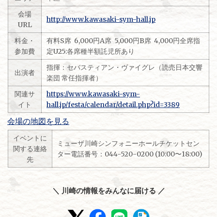
会場
http://www.kawasaki-sym-hall.jp
URL
料金・
有料S席 6,000円A席 5,000円B席 4,000円全席指
参加費
定U25:各席種半額託児所あり
指揮：セバスティアン・ヴァイグレ（読売日本交響
出演者
楽団 常任指揮者）
関連サ
https://www.kawasaki-sym-
イト
hall.jp/festa/calendar/detail.php?id=3389
会場の地図を見る
イベントに
ミューザ川崎シンフォニーホールチケットセン
関する連絡
ター電話番号：044-520-0200 (10:00〜18:00)
先
＼ 川崎の情報をみんなに届ける ／