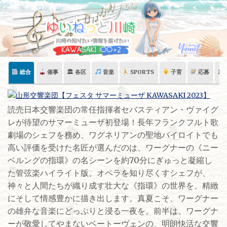
Skip
to
content
総合
催事
🏛 各区
音楽
SPORTS
子育
応募
🏛
読売日本交響楽団の常任指揮者セバスティアン・ヴァイグ
レが待望のサマーミューザ初登場！長年フランクフルト歌
劇場のシェフを務め、ワグネリアンの聖地バイロイトでも
高い評価を受けた名匠が選んだのは、ワーグナーの《ニー
ベルングの指環》の名シーンを約70分にぎゅっと凝縮し
た管弦楽ハイライト版。オペラを知り尽くすシェフが、
神々と人間たちが織り成す壮大な《指環》の世界を、精緻
にそして情感豊かに描き出します。真夏こそ、ワーグナー
の雄弁な音楽にどっぷりと浸る一夜を。前半は、ワーグナ
ーが敬愛してやまないベートーヴェンの、明朗快活な交響