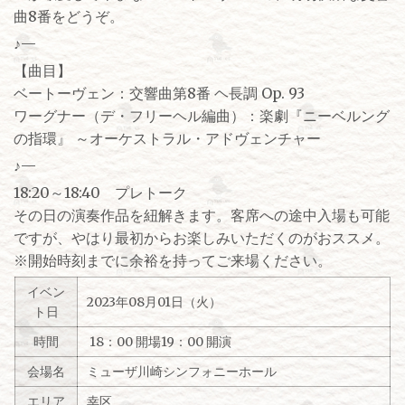
曲8番をどうぞ。
♪—
【曲目】
ベートーヴェン：交響曲第8番 ヘ長調 Op. 93
ワーグナー（デ・フリーヘル編曲）：楽劇『ニーベルング
の指環』 ～オーケストラル・アドヴェンチャー
♪—
18:20～18:40 プレトーク
その日の演奏作品を紐解きます。客席への途中入場も可能
ですが、やはり最初からお楽しみいただくのがおススメ。
※開始時刻までに余裕を持ってご来場ください。
イベン
2023年08月01日（火）
ト日
時間
18：00 開場19：00 開演
会場名
ミューザ川崎シンフォニーホール
エリア
幸区