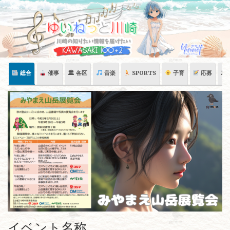
Skip
to
content
総合
催事
🏛 各区
音楽
SPORTS
子育
応募
🏛
イベント名称