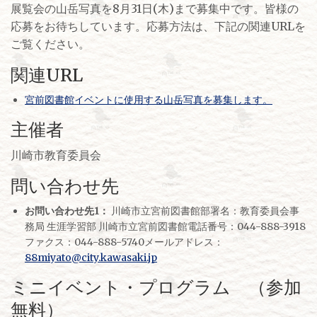
展覧会の山岳写真を8月31日(木)まで募集中です。皆様の
応募をお待ちしています。応募方法は、下記の関連URLを
ご覧ください。
関連URL
宮前図書館イベントに使用する山岳写真を募集します。
主催者
川崎市教育委員会
問い合わせ先
お問い合わせ先1：
川崎市立宮前図書館部署名：教育委員会事
務局 生涯学習部 川崎市立宮前図書館電話番号：044-888-3918
ファクス：044-888-5740メールアドレス：
88miyato@city.kawasaki.jp
ミニイベント・プログラム （参加
無料）