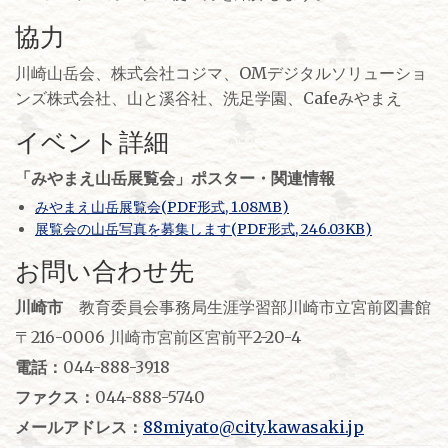
協力
川崎山岳会、株式会社コジマ、OMデジタルソリューショ
ンズ株式会社、山と溪谷社、洗足学園、Cafeみやまえ
イベント詳細
「みやまえ山岳展覧会」ポスター・関連情報
みやまえ山岳展覧会(PDF形式, 1.08MB)
展覧会の山岳写真を募集します(PDF形式, 246.03KB)
お問い合わせ先
川崎市
教育委員会事務局生涯学習部川崎市立宮前図書館
〒216-0006 川崎市宮前区宮前平2-20-4
電話：
044-888-3918
ファクス：
044-888-5740
メールアドレス：
88miyato@city.kawasaki.jp