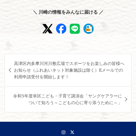
＼ 川崎の情報をみんなに届ける ／
投
高津区内多摩川河川敷広場でスポーツをお楽しみの皆様へ
稿
お知らせ（ふれあいネット対象施設は除く）Eメールでの
ナ
利用申請受付を開始します！
ビ
ゲ
令和5年度幸区こども・子育て講演会「ヤングケアラーに
ついて知ろう～こどもの心に寄り添うために～」
ー
シ
ョ