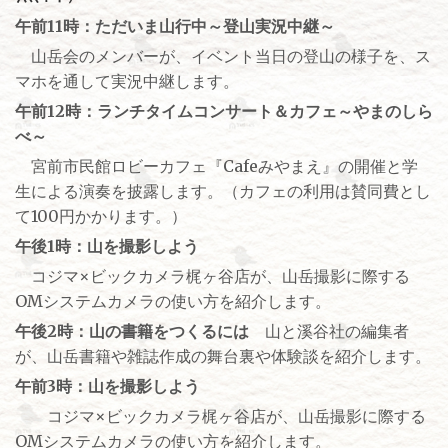
午前11時：ただいま山行中～登山実況中継～
山岳会のメンバーが、イベント当日の登山の様子を、ス
マホを通して実況中継します。
午前12時：ランチタイムコンサート＆カフェ～やまのしら
べ～
宮前市民館ロビーカフェ『Cafeみやまえ』の開催と学
生による演奏を披露します。（カフェの利用は賛同費とし
て100円かかります。）
午後1時：山を撮影しよう
コジマ×ビックカメラ梶ヶ谷店が、山岳撮影に際する
OMシステムカメラの使い方を紹介します。
午後2時：山の書籍をつくるには
山と溪谷社の編集者
が、山岳書籍や雑誌作成の舞台裏や体験談を紹介します。
午前3時：山を撮影しよう
コジマ×ビックカメラ梶ヶ谷店が、山岳撮影に際する
OMシステムカメラの使い方を紹介します。