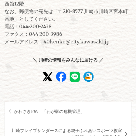
西館12階
なお、郵便物の宛先は「〒210-8577 川崎市川崎区宮本町1
番地」としてください。
電話：044-200-2438
ファクス：044-200-3986
メールアドレス：40kenko@city.kawasaki.jp
＼ 川崎の情報をみんなに届ける ／
投
かわさきFM 「わが家の危機管理」
稿
ナ
川崎ブレイブサンダースによる親子ふれあいスポーツ教室
ビ