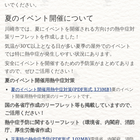
いでください。
夏のイベント開催について
川崎市では、夏にイベントを開催される方向けの熱中症対
策リーフレットを作成しました！
気温が30℃以上となる日が多い夏季の屋外でのイベント
では特に熱中症が発生しやすい状況にあります。
安全にイベントを開催するための予防策がまとめてありま
すので、ぜひご活用ください！
夏のイベント開催用熱中症対策
夏のイベント開催用熱中症対策(PDF形式, 1.73MB)
夏のイベン
ト開催用熱中症対策のリーフレットです。
国の各省庁作成のリーフレット等も掲載していますので、
ご活用ください！
熱中症予防に関するリーフレット（環境省、内閣府、消防
庁、厚生労働省作成）
災害時の熱中症予防(PDF形式, 1.02MB)
環境省、内閣府、消防