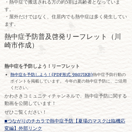
・熱中症で搬送される方の約5割は高齢者となっていま
す。
・屋外だけではなく、住居内でも熱中症は多く発生してい
ます。
熱中症予防普及啓発リーフレット（川
崎市作成）
熱中症を予防しよう！リーフレット
熱中症を予防しよう！(PDF形式, 980.71KB)
熱中症予防行動の
ポイントを掲載しています。 今年の夏の熱中症予防に、ご活用
ください。
かわさきコミュニティチャンネルで、熱中症予防に関する
動画を公開しています！
ぜひご覧ください！
■つながりのチカラで熱中症予防【夏場のマスクは臨機応
変編】外部リンク