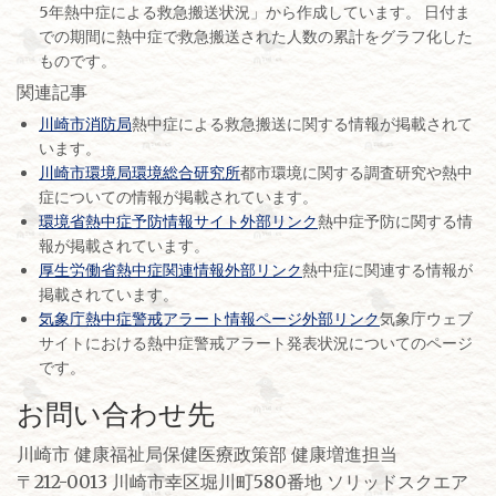
5年熱中症による救急搬送状況」から作成しています。 日付ま
での期間に熱中症で救急搬送された人数の累計をグラフ化した
ものです。
関連記事
川崎市消防局
熱中症による救急搬送に関する情報が掲載されて
います。
川崎市環境局環境総合研究所
都市環境に関する調査研究や熱中
症についての情報が掲載されています。
環境省熱中症予防情報サイト外部リンク
熱中症予防に関する情
報が掲載されています。
厚生労働省熱中症関連情報外部リンク
熱中症に関連する情報が
掲載されています。
気象庁熱中症警戒アラート情報ページ外部リンク
気象庁ウェブ
サイトにおける熱中症警戒アラート発表状況についてのページ
です。
お問い合わせ先
川崎市 健康福祉局保健医療政策部 健康増進担当
〒212-0013 川崎市幸区堀川町580番地 ソリッドスクエア