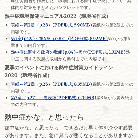
厚生労働省が作成した、職場における熱中症予防について、具
体的な対策をまとめたパンフレットです。
熱中症環境保健マニュアル2022（環境省作成）
表紙～第2章（p.28）(PDF形式, 5.90MB)
表紙から第2章までの
内容です。
第3章(p.29)～第4章（p.83）(PDF形式, 8.92MB)
第3から第4
章までの内容です。
熱中症に関する政府の取組(p.84)~奥付(PDF形式, 1.31MB)
熱
中症に関する政府の取組から奥付までの内容です。
夏季のイベントにおける熱中症対策ガイドライン
2020（環境省作成）
表紙～第2章（p.26）(PDF形式, 8.35MB)
表紙から第2章までの
内容です。
第3章（p.27）～裏表紙(PDF形式, 6.05MB)
第3章から裏表紙ま
での内容です。
熱中症かな、と思ったら
熱中症かな、と思ったら、できるだけ早く体を冷やす必要
があります。また、急に具合が悪くなることがありますか