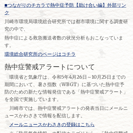
■つながりのチカラで熱中症予防【助け合い編】外部リン
ク
川崎市環境局環境総合研究所では都市環境に関する調査研
究の中で、
熱中症による救急搬送者数の状況分析もおこなっていま
す。
環境総合研究所のページはコチラ
熱中症警戒アラートについて
環境省と気象庁は、令和5年4月26日～10月25日までの
期間において、暑さ指数（WBGT）に基づいた熱中症予
防のための新たな情報発信である「熱中症警戒アラート」
を全国で実施しています。
川崎市では、熱中症警戒アラートの発表当日にメールニ
ュースかわさきで情報を配信します。
メールニュースかわさきの登録はこちら