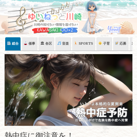
Skip
to
content
総合
催事
🏛 各区
音楽
SPORTS
子育
応募
🏛
熱中症に御注意を！