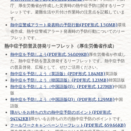
庁、厚生労働省が作成した災害時の熱中症予防に関するリーフ
レットです。避難生活や片付け作業時の注意点を記載していま
す。
熱中症警戒アラート発表時の予防行動(PDF形式, 1.50MB)
環境
省作成、熱中症警戒アラート発表時の予防行動についてのリー
フレットです。
熱中症予防普及啓発リーフレット（厚生労働省作成）
熱中症を予防しよう(PDF形式, 540.09KB)
厚生労働省が作成し
た、熱中症予防を普及啓発するリーフレットです。熱中症予防
の普及啓発、広報として、ぜひご活用ください。
熱中症を予防しよう（英語版）(PDF形式, 1.84MB)
英語版
熱中症を予防しよう（韓国語版）(PDF形式, 1.23MB)
韓国語版
熱中症を予防しよう（中国語版(1)）(PDF形式, 1.27MB)
中国語
版
熱中症を予防しよう（中国語版(2)）(PDF形式, 1.29MB)
中国
語版
障がいをお持ちの方の熱中症予防のポイント(PDF形式,
947.42KB)
障がいをお持ちの方の熱中症予防のポイントです。
クールワークキャンペーンリーフレット(PDF形式, 659.66KB)