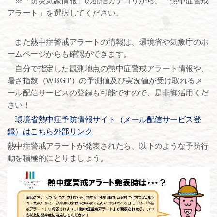
※「防災気象情報」の配信カテゴリから、「熱中症警戒
アラート」を選択してください。
また熱中症警戒アラートの情報は、環境省や気象庁のホ
ームページからも確認ができます。
自分で指定した観測地点の熱中症警戒アラート情報や、
暑さ指数（WBGT）の予測値及び実況値が受け取れるメ
ール配信サービスの登録も可能ですので、是非御活用くだ
さい！
環境省熱中症予防情報サイト（メール配信サービス登
録）はこちら外部リンク
熱中症警戒アラートが発表されたら、以下のような予防行
動を積極的にとりましょう。